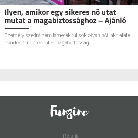
Ilyen, amikor egy sikeres nő utat
mutat a magabiztossághoz – Ajánló
Személy szerint nem ismerek túl sok olyan nőt, akit élete
minden területén fűt a magabiztosság.
Rólunk