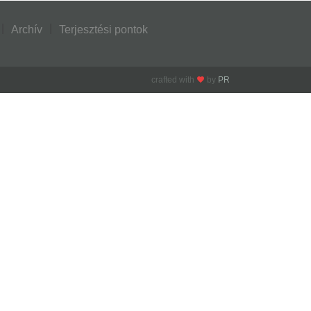
Archív
Terjesztési pontok
crafted with
by
PR