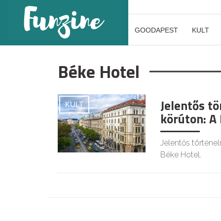
GOODAPEST
KULT
Béke Hotel
Jelentős tö
KULT
körúton: A
Jelentős történel
Béke Hotel.