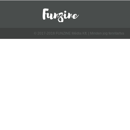
© 2017-2018 FUNZINE Média Kft. | Minden jog fenntartva