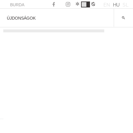
EN
HU
SL
BURDA
ÚJDONSÁGOK