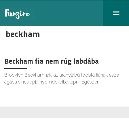
beckham
Beckham fia nem rúg labdába
Brooklyn Beckhamnak, az aranylábú focista fiának esze
ágába sincs apja nyomdokaiba lépni. Egészen