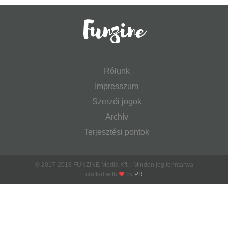
Rólunk
Impresszum
Szerzői jogok
Archív
Terjesztési pontok
© 2017-2018 FUNZINE Média Kft. | Minden jog fenntartva
crafted with
by
PR