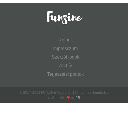
Rólunk
Impresszum
Szerzői jogok
Archív
Terjesztési pontok
© 2017-2018 FUNZINE Média Kft. | Minden jog fenntartva
crafted with
by
PR