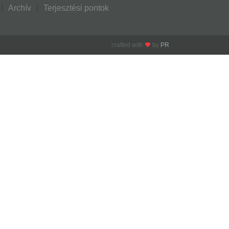
Archív
Terjesztési pontok
crafted with
by
PR