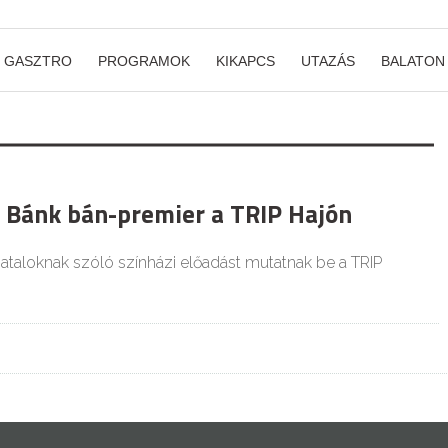
GASZTRO
PROGRAMOK
KIKAPCS
UTAZÁS
BALATON
Bánk bán-premier a TRIP Hajón
fiataloknak szóló színházi előadást mutatnak be a TRIP