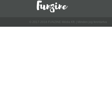
© 2017-2018 FUNZINE Média Kft. | Minden jog fenntartva