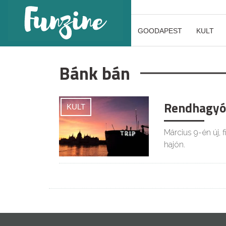
GOODAPEST
KULT
Bánk bán
Rendhagyó 
KULT
Március 9-én új, 
hajón.