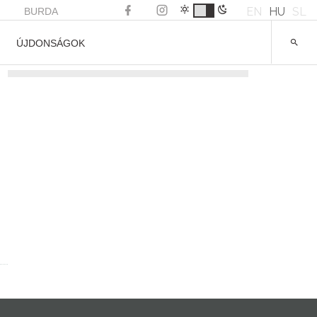
EN
HU
SL
BURDA
ÚJDONSÁGOK