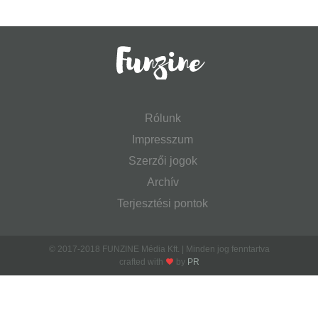
Rólunk
Impresszum
Szerzői jogok
Archív
Terjesztési pontok
© 2017-2018 FUNZINE Média Kft. | Minden jog fenntartva
crafted with
by
PR