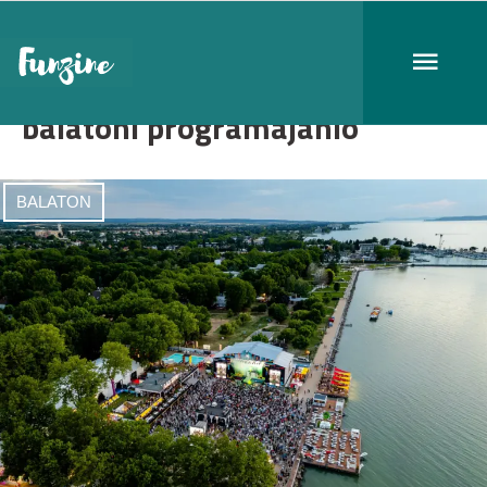
balatoni programajánló
BALATON