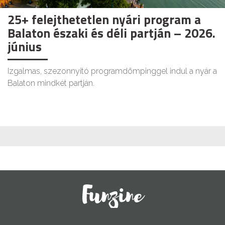
25+ felejthetetlen nyári program a
Balaton északi és déli partján – 2026.
június
Izgalmas, szezonnyitó programdömpinggel indul a nyár a
Balaton mindkét partján.