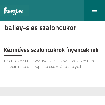
bailey-s es szaloncukor
Kézműves szaloncukrok ínyenceknek
Itt vannak az ünnepek, ilyenkor a szokásos, közértben,
szupermarketben kapható csokoládék helyett