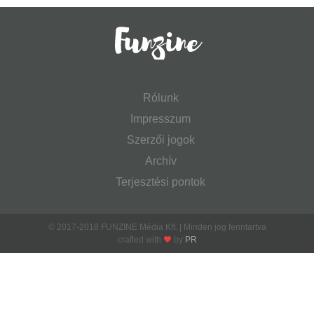
Rólunk
Impresszum
Szerzői jogok
Archív
Terjesztési pontok
© 2017-2018 FUNZINE Média Kft. | Minden jog fenntartva
crafted with
by
PR