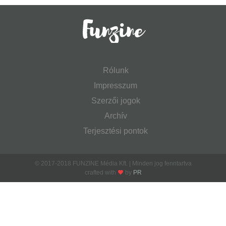
Rólunk
Impresszum
Szerzői jogok
Archív
Terjesztési pontok
© 2017-2018 FUNZINE Média Kft. | Minden jog fenntartva
crafted with
by
PR