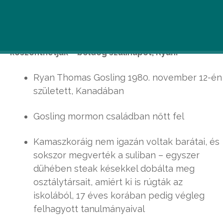
A Ryan név úgy tűnik tuti befutó: Ryan Phillippe,
Ryan Reynolds, Ryan Lochte… Csupa híres
szépfiú. A mai napon az egyik leghelyesebbet
köszönthetjük – boldog szülinapot, Ryan!
Ryan Thomas Gosling 1980. november 12-én
született, Kanadában
Gosling mormon családban nőtt fel
Kamaszkoráig nem igazán voltak barátai, és
sokszor megverték a suliban – egyszer
dühében steak késekkel dobálta meg
osztálytársait, amiért ki is rúgták az
iskolából, 17 éves korában pedig végleg
felhagyott tanulmányaival