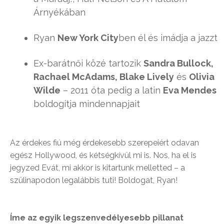
Árnyékában
Ryan
New York City
ben él és imádja a jazzt
Ex-barátnői közé tartozik
Sandra Bullock,
Rachael McAdams, Blake Lively
és
Olivia
Wilde
– 2011 óta pedig a latin
Eva Mendes
boldogítja mindennapjait
Az érdekes fiú még érdekesebb szerepeiért odavan
egész Hollywood, és kétségkívül mi is. Nos, ha el is
jegyzed Evát, mi akkor is kitartunk melletted – a
szülinapodon legalábbis tuti! Boldogat, Ryan!
Íme az egyik legszenvedélyesebb pillanat