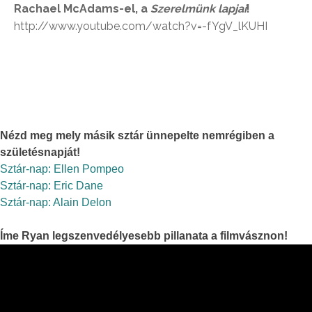
Rachael McAdams-el, a
Szerelmünk lapjai
!
http://www.youtube.com/watch?v=-fYgV_lKUHI
Nézd meg mely másik sztár ünnepelte nemrégiben a
születésnapját!
Sztár-nap: Ellen Pompeo
Sztár-nap: Eric Dane
Sztár-nap: Alain Delon
Íme Ryan legszenvedélyesebb pillanata a filmvásznon!