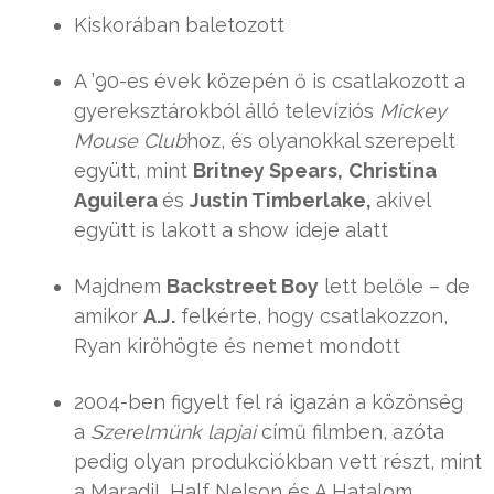
Kiskorában baletozott
A ’90-es évek közepén ő is csatlakozott a
gyereksztárokból álló televíziós
Mickey
Mouse Club
hoz, és olyanokkal szerepelt
együtt, mint
Britney Spears,
Christina
Aguilera
és
Justin Timberlake,
akivel
együtt is lakott a show ideje alatt
Majdnem
Backstreet Boy
lett belőle – de
amikor
A.J.
felkérte, hogy csatlakozzon,
Ryan kiröhögte és nemet mondott
2004-ben figyelt fel rá igazán a közönség
a
Szerelmünk lapjai
című filmben, azóta
pedig olyan produkciókban vett részt, mint
a Maradj!, Half Nelson és A Hatalom