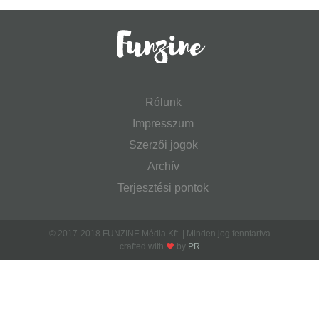
Rólunk
Impresszum
Szerzői jogok
Archív
Terjesztési pontok
© 2017-2018 FUNZINE Média Kft. | Minden jog fenntartva
crafted with
by
PR