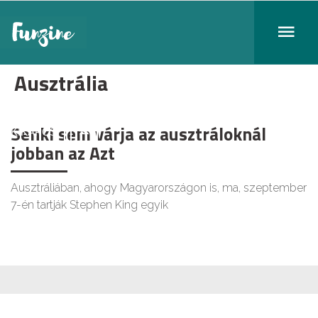
Ausztrália
Senki sem várja az ausztráloknál
KIKAPCS
jobban az Azt
Ausztráliában, ahogy Magyarországon is, ma, szeptember
7-én tartják Stephen King egyik