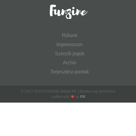
Rólunk
Impresszum
Szerzői jogok
Archív
Terjesztési pontok
© 2017-2018 FUNZINE Média Kft. | Minden jog fenntartva
crafted with
by
PR