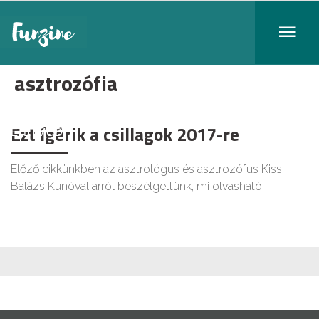
asztrozófia
Ezt ígérik a csillagok 2017-re
ÉLETMÓD
Előző cikkünkben az asztrológus és asztrozófus Kiss
Balázs Kunóval arról beszélgettünk, mi olvasható