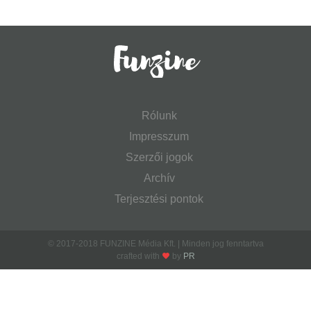
Rólunk
Impresszum
Szerzői jogok
Archív
Terjesztési pontok
© 2017-2018 FUNZINE Média Kft. | Minden jog fenntartva
crafted with
by
PR