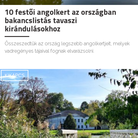
10 festői angolkert az országban
bakancslistás tavaszi
kirándulásokhoz
Összeszedtük az ország legszebb angolkertjeit, melyek
vadregényes tájaival fognak elvarázsolni.
KIKAPCS