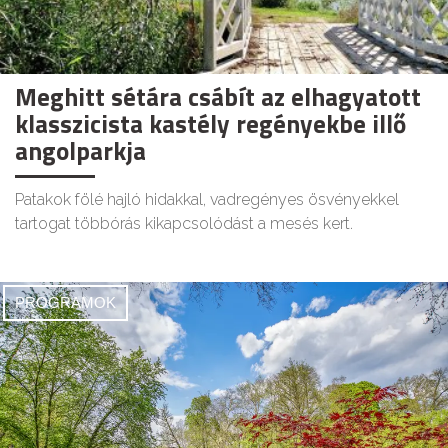
Meghitt sétára csábít az elhagyatott
klasszicista kastély regényekbe illő
angolparkja
Patakok fölé hajló hidakkal, vadregényes ösvényekkel
tartogat többórás kikapcsolódást a mesés kert.
PROGRAMOK