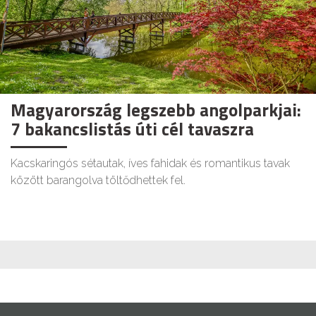
Magyarország legszebb angolparkjai:
7 bakancslistás úti cél tavaszra
Kacskaringós sétautak, íves fahidak és romantikus tavak
között barangolva töltődhettek fel.