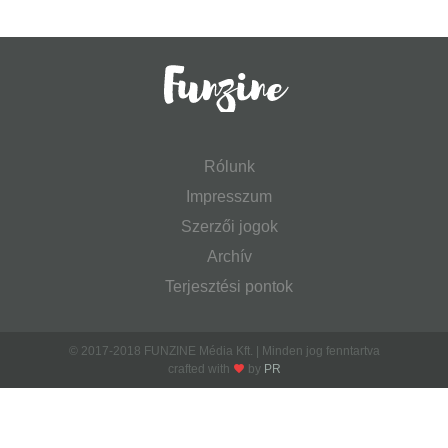
Rólunk
Impresszum
Szerzői jogok
Archív
Terjesztési pontok
© 2017-2018 FUNZINE Média Kft. | Minden jog fenntartva
crafted with
by
PR