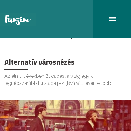
Alternative Budapest
Alternatív városnézés
Az elmúlt években Budapest a világ egyik
legnépszerűbb turistacélpontjává vált, évente több