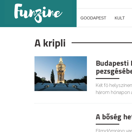
GOODAPEST
KULT
A kripli
Budapesti 
pezsgéséb
Két fő helyszínen
három hónapon á
A bőség he
Filmdömping van 