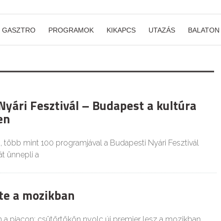
GASZTRO
PROGRAMOK
KIKAPCS
UTAZÁS
BALATON
Nyári Fesztivál – Budapest a kultúra
en
, több mint 100 programjával a Budapesti Nyári Fesztivál
t ünnepli a
te a mozikban
a piacon: csütörtökön nyolc új premier lesz a mozikban.