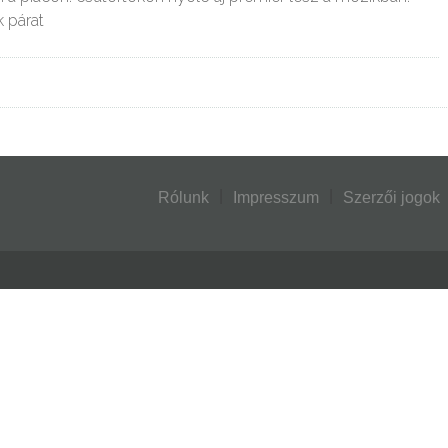
k párat
Rólunk
Impresszum
Szerzői jogok