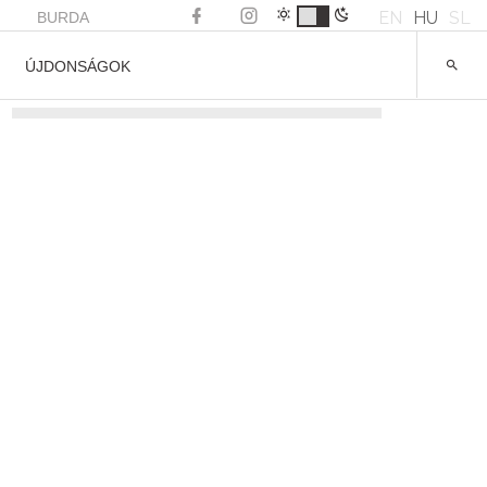
EN
HU
SL
BURDA
ÚJDONSÁGOK