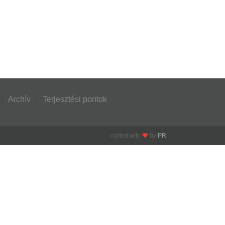
Archív
Terjesztési pontok
crafted with
by
PR