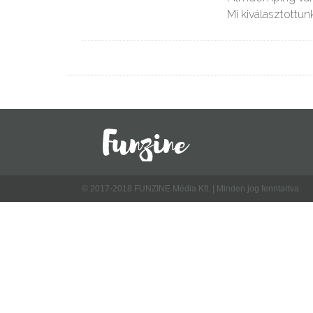
Mi kiválasztottun
© 2017-2018 FUNZINE Média Kft. | Minden jog fenntartva