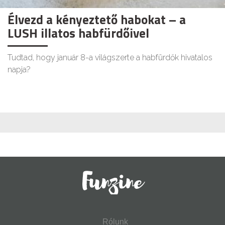
Élvezd a kényeztető habokat – a
LUSH illatos habfürdőivel
Tudtad, hogy január 8-a világszerte a habfürdők hivatalos
napja?
Rólunk