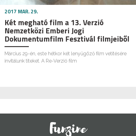
2017 MAR. 29.
Két megható film a 13. Verzió
Nemzetközi Emberi Jogi
Dokumentumfilm Fesztivál filmjeiből
Március 29-én, este hétkor két lenyűgöző film vetítésére
invitálunk titeket. A Re-Verzió film