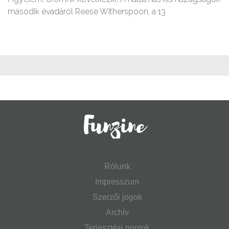
második évadáról Reese Witherspoon, a 13
Rólunk
Impresszum
Szerzői jogok
Archív
Terjesztési pontok