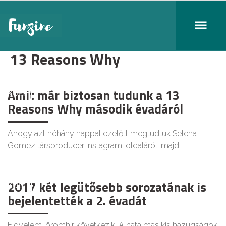
13 Reasons Why
Amit már biztosan tudunk a 13
KULT
Reasons Why második évadáról
Ahogy azt néhány nappal ezelőtt megtudtuk Selena
Gomez társproducer Instagram-oldaláról, majd
2017 két legütősebb sorozatának is
KULT
bejelentették a 2. évadát
Figyelem, örömhír következik! A hatalmas kis hazugságok