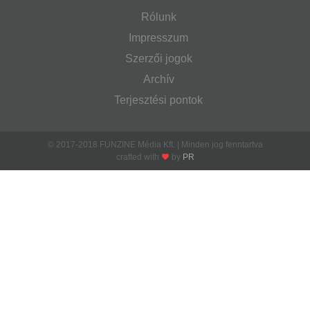
Rólunk
Impresszum
Szerzői jogok
Archív
Terjesztési pontok
© 2017-2018 FUNZINE Média Kft. | Minden jog fenntartva
crafted with
by
PR