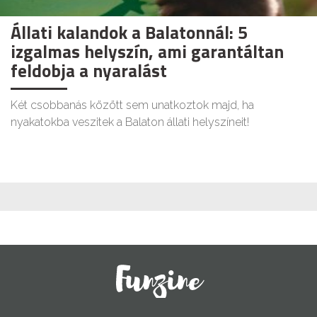
Állati kalandok a Balatonnál: 5
izgalmas helyszín, ami garantáltan
feldobja a nyaralást
Két csobbanás között sem unatkoztok majd, ha
nyakatokba veszitek a Balaton állati helyszíneit!