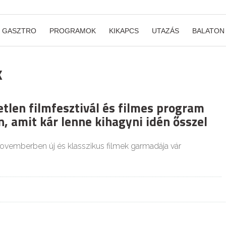
GASZTRO
PROGRAMOK
KIKAPCS
UTAZÁS
BALATON
k
etlen filmfesztivál és filmes program
, amit kár lenne kihagyni idén ősszel
vemberben új és klasszikus filmek garmadája vár