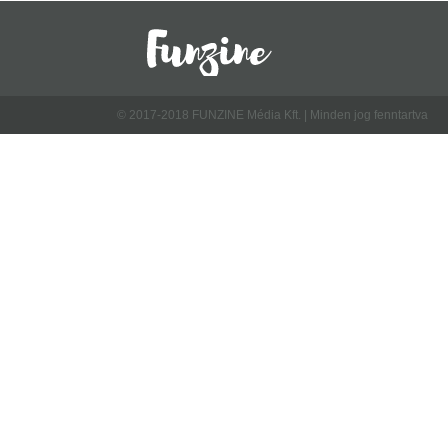
© 2017-2018 FUNZINE Média Kft. | Minden jog fenntartva