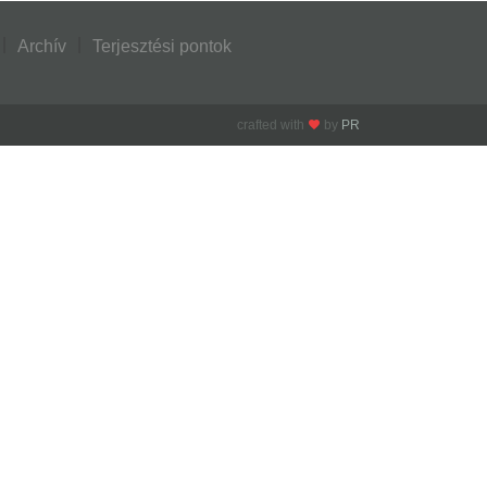
Archív
Terjesztési pontok
crafted with
by
PR