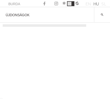
EN
HU
SL
BURDA
ÚJDONSÁGOK