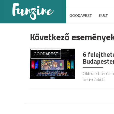
GOODAPEST
KULT
Következő eseménye
6 felejthet
GOODAPEST
Budapesten
Októberben és no
benneteket!