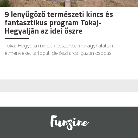
9 lenyűgöző természeti kincs és
fantasztikus program Tokaj-
Hegyalján az idei őszre
Tokaj-Hegyalja minden évszakban kihagyhatatlan
élményeket tartogat, de őszi arca igazán csodás!