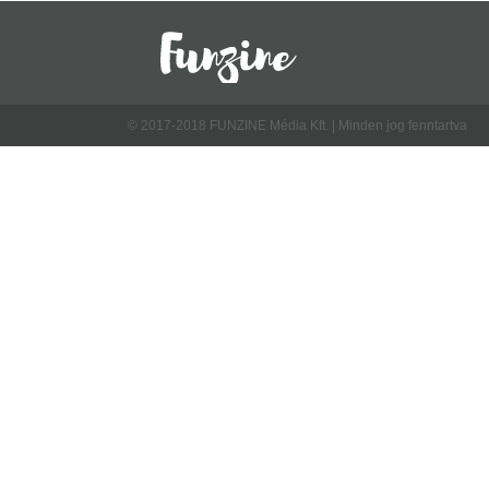
© 2017-2018 FUNZINE Média Kft. | Minden jog fenntartva