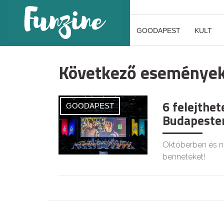
GOODAPEST
KULT
Következő eseménye
6 felejthet
GOODAPEST
Budapesten
Októberben és no
benneteket!