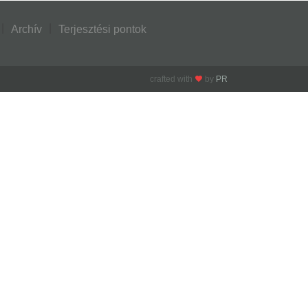
Archív
Terjesztési pontok
crafted with
by
PR