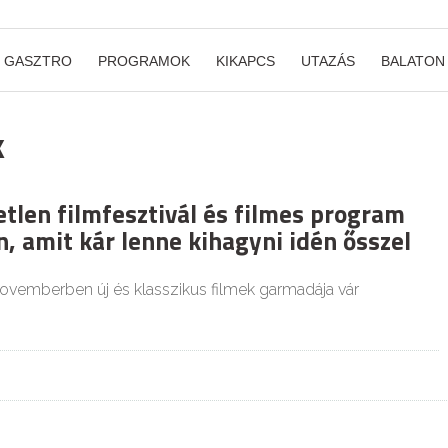
GASZTRO
PROGRAMOK
KIKAPCS
UTAZÁS
BALATON
k
etlen filmfesztivál és filmes program
, amit kár lenne kihagyni idén ősszel
vemberben új és klasszikus filmek garmadája vár