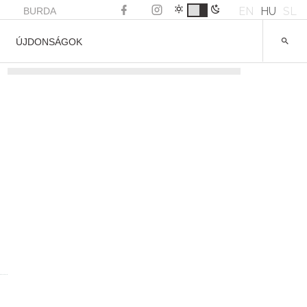
EN
HU
SL
BURDA
ÚJDONSÁGOK