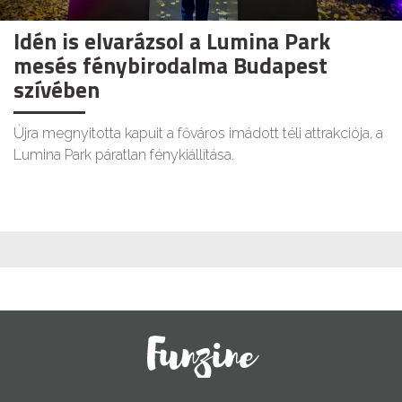
Idén is elvarázsol a Lumina Park
mesés fénybirodalma Budapest
szívében
Újra megnyitotta kapuit a főváros imádott téli attrakciója, a
Lumina Park páratlan fénykiállítása.