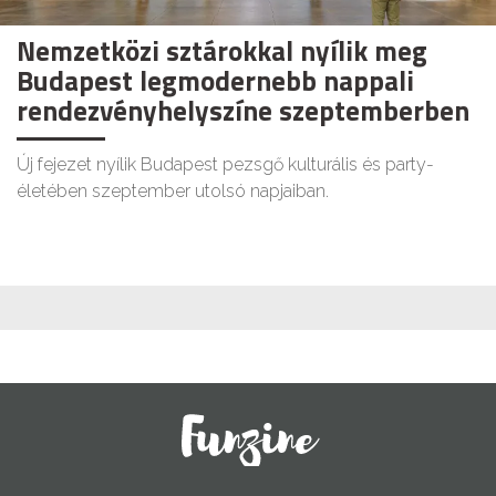
Nemzetközi sztárokkal nyílik meg
Budapest legmodernebb nappali
rendezvényhelyszíne szeptemberben
Új fejezet nyílik Budapest pezsgő kulturális és party-
életében szeptember utolsó napjaiban.