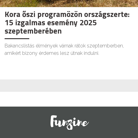
Kora őszi programözön országszerte:
15 izgalmas esemény 2025
szeptemberében
Bakancslistás élmények várnak rátok szeptemberben,
amikért bizony érdemes lesz útnak indulni.