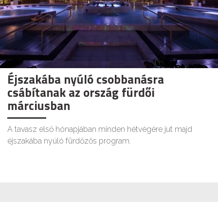
Éjszakába nyúló csobbanásra
csábítanak az ország fürdői
márciusban
A tavasz első hónapjában minden hétvégére jut majd
éjszakába nyúló fürdőzős program.