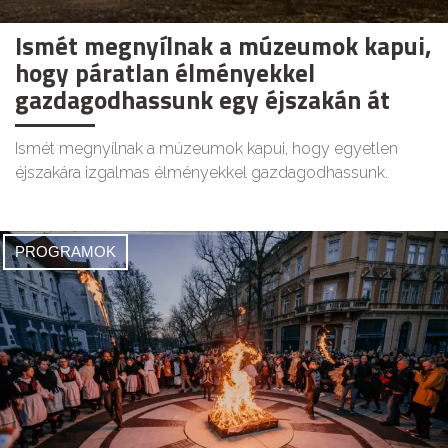
Ismét megnyílnak a múzeumok kapui,
hogy páratlan élményekkel
gazdagodhassunk egy éjszakán át
Ismét megnyílnak a múzeumok kapui, hogy egyetlen
éjszakára izgalmas élményekkel gazdagodhassunk.
PROGRAMOK