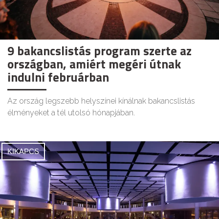
9 bakancslistás program szerte az
országban, amiért megéri útnak
indulni februárban
Az ország legszebb helyszínei kínálnak bakancslistás
élményeket a tél utolsó hónapjában.
KIKAPCS