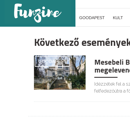
GOODAPEST
KULT
Következő eseménye
Mesebeli Bu
GOODAPEST
megelevene
Idézzétek fel a s
felfedezőútra a f