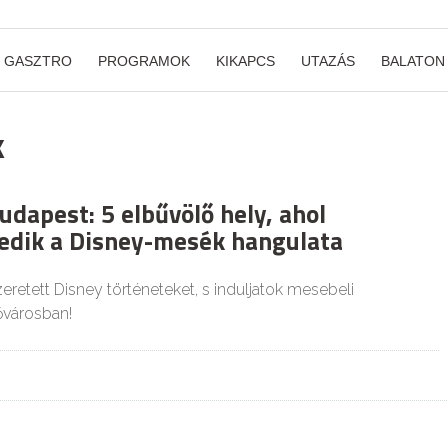
GASZTRO
PROGRAMOK
KIKAPCS
UTAZÁS
BALATON
k
dapest: 5 elbűvölő hely, ahol
dik a Disney-mesék hangulata
zeretett Disney történeteket, s induljatok mesebeli
ővárosban!