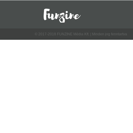
© 2017-2018 FUNZINE Média Kft. | Minden jog fenntartva