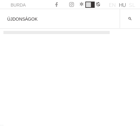
EN
HU
SL
BURDA
ÚJDONSÁGOK