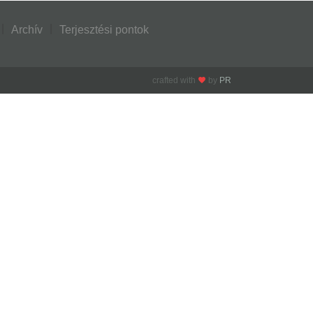
Archív
Terjesztési pontok
crafted with
by
PR