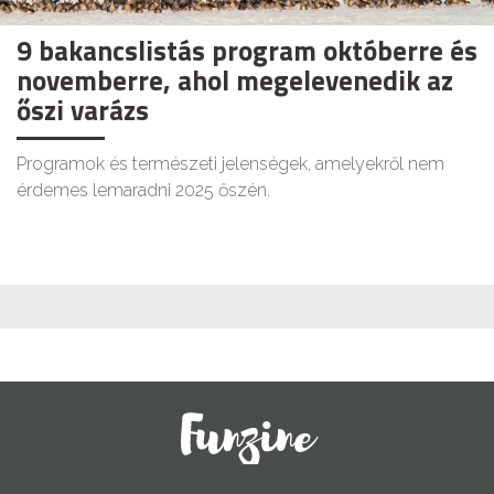
9 bakancslistás program októberre és
novemberre, ahol megelevenedik az
őszi varázs
Programok és természeti jelenségek, amelyekről nem
érdemes lemaradni 2025 őszén.