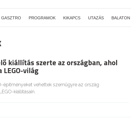
GASZTRO
PROGRAMOK
KIKAPCS
UTAZÁS
BALATON
k
elő kiállítás szerte az országban, ahol
a LEGO-világ
-építményeket vehettek szemügyre az ország
EGO-kiállításain.