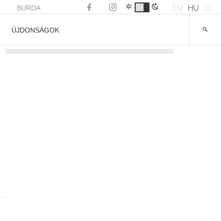
EN
HU
SL
BURDA
ÚJDONSÁGOK