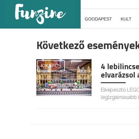
GOODAPEST
KULT
Következő eseménye
4 lebilincs
KIKAPCS
elvarázsol 
Elképesztő LEGO
legizgalmasabb L