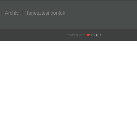
Archív
Terjesztési pontok
crafted with
by
PR