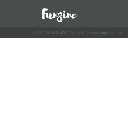
© 2017-2018 FUNZINE Média Kft. | Minden jog fenntartva