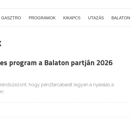
GASZTRO
PROGRAMOK
KIKAPCS
UTAZÁS
BALATON
k
es program a Balaton partján 2026
strandszezont, hogy pénztárcabarát legyen a nyaralás a
n.