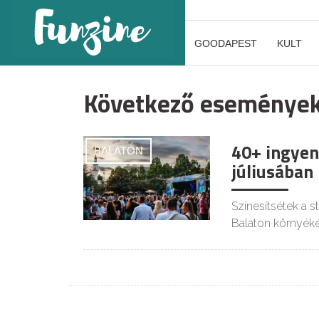
GOODAPEST
KULT
Következő eseménye
40+ ingyen
BALATON
júliusában
Színesítsétek a 
Balaton környéké