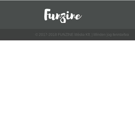
© 2017-2018 FUNZINE Média Kft. | Minden jog fenntartva