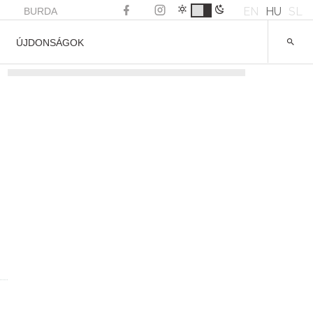
EN
HU
SL
BURDA
ÚJDONSÁGOK