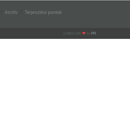
Archív
Terjesztési pontok
crafted with
by
PR