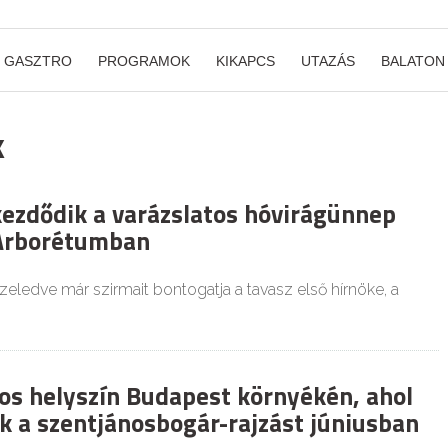
GASZTRO
PROGRAMOK
KIKAPCS
UTAZÁS
BALATON
k
ezdődik a varázslatos hóvirágünnep
 Arborétumban
eledve már szirmait bontogatja a tavasz első hírnöke, a
tos helyszín Budapest környékén, ahol
ük a szentjánosbogár-rajzást júniusban