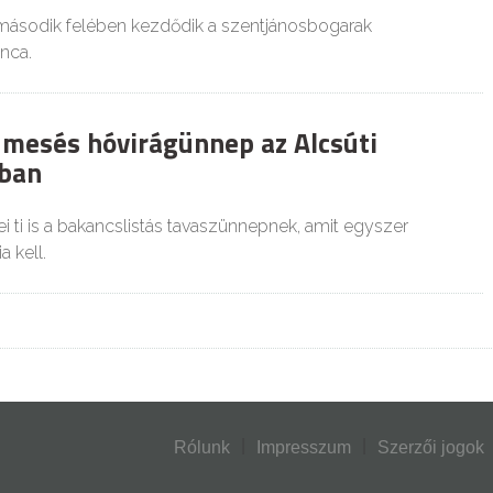
második felében kezdődik a szentjánosbogarak
ánca.
 mesés hóvirágünnep az Alcsúti
ban
 ti is a bakancslistás tavaszünnepnek, amit egyszer
a kell.
Rólunk
Impresszum
Szerzői jogok