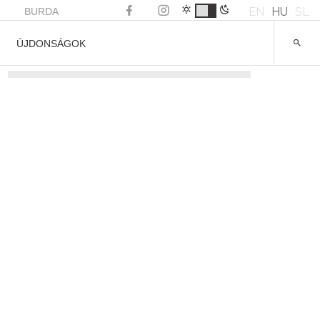
EN
HU
SL
BURDA
ÚJDONSÁGOK