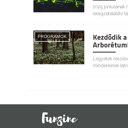
2025 júniusának 
lélegzetelállító t
Kezdődik a
PROGRAMOK
Arborétum
Legyetek részesei
mindenkinek látni