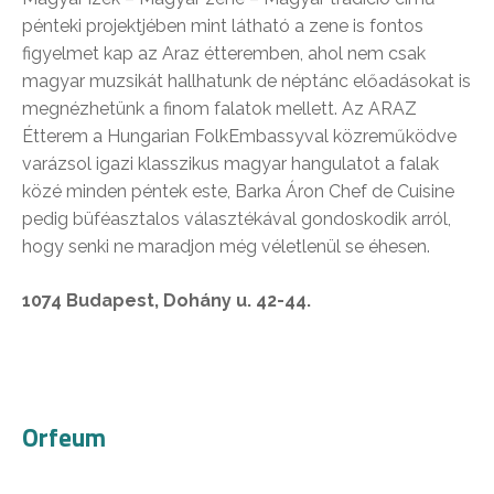
pénteki projektjében mint látható a zene is fontos
figyelmet kap az Araz étteremben, ahol nem csak
magyar muzsikát hallhatunk de néptánc előadásokat is
megnézhetünk a finom falatok mellett. Az ARAZ
Étterem a Hungarian FolkEmbassyval közreműködve
varázsol igazi klasszikus magyar hangulatot a falak
közé minden péntek este, Barka Áron Chef de Cuisine
pedig büféasztalos választékával gondoskodik arról,
hogy senki ne maradjon még véletlenül se éhesen.
1074 Budapest, Dohány u. 42-44.
Orfeum