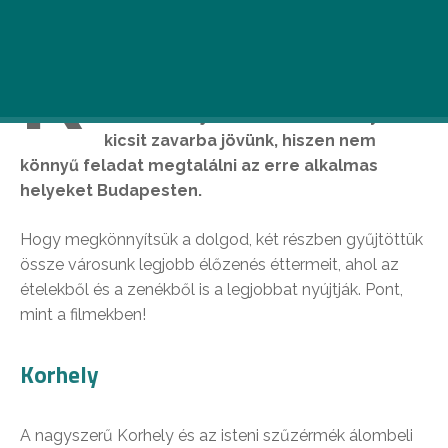
R
engeteg filmben találkozhatunk
élőzenés vacsorajelenettel, ám mikor
mi is át akarjuk élni ezt az élményt,
kicsit zavarba jövünk, hiszen nem
könnyű feladat megtalálni az erre alkalmas
helyeket Budapesten.
Hogy megkönnyítsük a dolgod, két részben gyűjtöttük
össze városunk legjobb élőzenés éttermeit, ahol az
ételekből és a zenékből is a legjobbat nyújtják. Pont,
mint a filmekben!
Korhely
A nagyszerű Korhely és az isteni szűzérmék álombeli