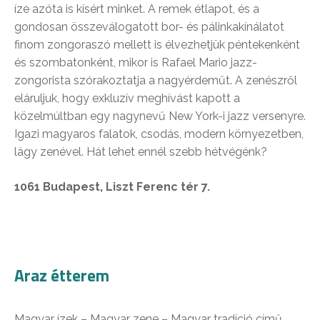
íze azóta is kísért minket. A remek étlapot, és a
gondosan összeválogatott bor- és pálinkakínálatot
finom zongoraszó mellett is élvezhetjük péntekenként
és szombatonként, mikor is Rafael Mario jazz-
zongorista szórakoztatja a nagyérdeműt. A zenészről
eláruljuk, hogy exkluzív meghívást kapott a
közelmúltban egy nagynevű New York-i jazz versenyre.
Igazi magyaros falatok, csodás, modern környezetben,
lágy zenével. Hát lehet ennél szebb hétvégénk?
1061 Budapest, Liszt Ferenc tér 7.
Araz étterem
Magyar ízek – Magyar zene – Magyar tradíció című