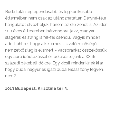
Buda talán leglegendásabb és legikonikusabb
éttermében nem csak az utánozhatatlan Déryné-féle
hangulatot élvezhetjük, hanem az élő zenét is. Az idén
100 éves étteremben bárzongora, jazz, magyar
slágerek és swing is fel-fel csendül, vagyis minden
adott ahhoz, hogy a kellemes – kiváló minőségű,
nemzetközileg is elismert – vacsoránkat összekössük
egy apró időutazással és belekóstoljunk a XX-ik
századi békebeli időkbe. Egy kicsit mindenkinek kijár,
hogy budai nagyúr és igazi budai kisasszony legyen,
nem?
1013 Budapest, Krisztina tér 3.