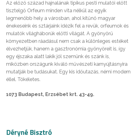
Az előző század hajnalának tipikus pesti mulatói előtt
tisztelgő Orfeum minden vita nélkül az egyik
legmenőbb hely a városban, ahol kitűnő magyar
énekeseink és sztárjaink idézik fel a revük, orfeumok és
mulatók világháborúk előtti világát. A gyönyörű
környezetben ráadásul nem csak a különleges estéket
élvezhetjük, hanem a gasztronómia gyönyöreit is, így
egy éjszaka alatt lakik jól szemünk és szánk is,
miközben országunk kiváló művészeti karnyújtásnyira
mutatják be tudásukat. Egy kis időutazás, némi modern
éllel. Tökéletes.
1073 Budapest, Erzsébet krt. 43-49.
Déryné Bisztró