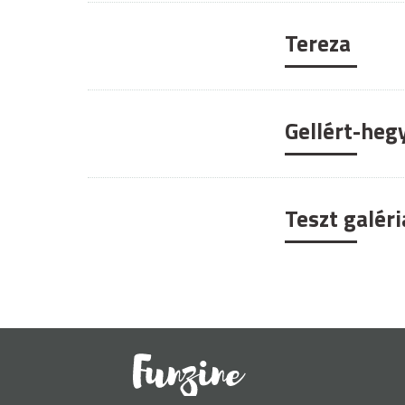
Tereza
Gellért-heg
Teszt galéri