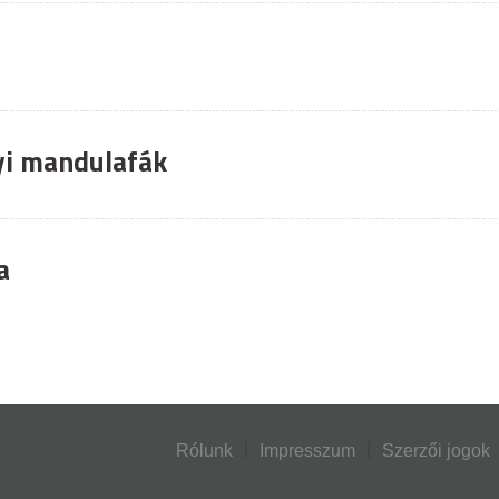
yi mandulafák
a
Rólunk
Impresszum
Szerzői jogok