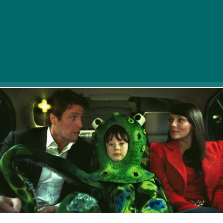
kitöltésével tesztelhetitek!
Készítsetek elő papírt és ceruzát!