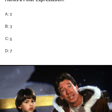
A: 2
B: 3
C: 5
D: 7