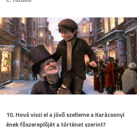
C: Tűzoltó
10. Hová viszi el a jövő szelleme a Karácsonyi
ének főszereplőjét a történet szerint?