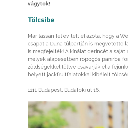
vágytok!
Tölcsibe
Már lassan fél év telt el azóta, hogy a We
csapat a Duna túlpartján is megvetette l
is megfejelték! A kínálat gerincét a saját
melyek alapesetben ropogós panírba forga
zöldségekkel töltve csavarják el a fejün
helyett jackfruitfalatokkal kibélelt tölcsé
1111 Budapest, Budafoki út 16.