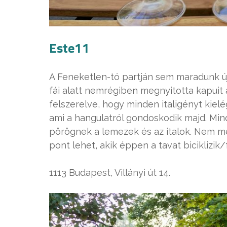
Este11
A Feneketlen-tó partján sem maradunk új 
fái alatt nemrégiben megnyitotta kapuit a
felszerelve, hogy minden italigényt kielé
ami a hangulatról gondoskodik majd. Mind
pörögnek a lemezek és az italok. Nem mel
pont lehet, akik éppen a tavat biciklizik
1113 Budapest, Villányi út 14.