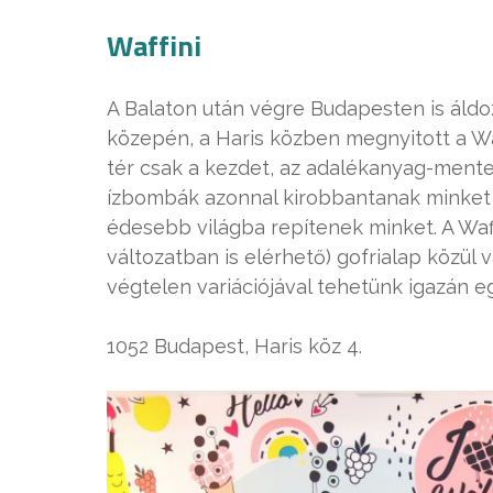
Waffini
A Balaton után végre Budapesten is áldo
közepén, a Haris közben megnyitott a Waff
tér csak a kezdet, az adalékanyag-mente
ízbombák azonnal kirobbantanak minket 
édesebb világba repítenek minket. A Waf
változatban is elérhető) gofrialap közül 
végtelen variációjával tehetünk igazán e
1052 Budapest, Haris köz 4.