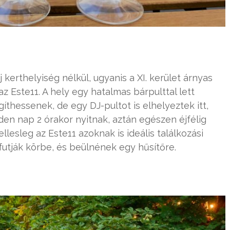
kerthelyiség nélkül, ugyanis a XI. kerület árnyas
z Este11. A hely egy hatalmas bárpulttal lett
gíthessenek, de egy DJ-pultot is elhelyeztek itt,
en nap 2 órakor nyitnak, aztán egészen éjfélig
lesleg az Este11 azoknak is ideális találkozási
/futják körbe, és beülnének egy hűsítőre.