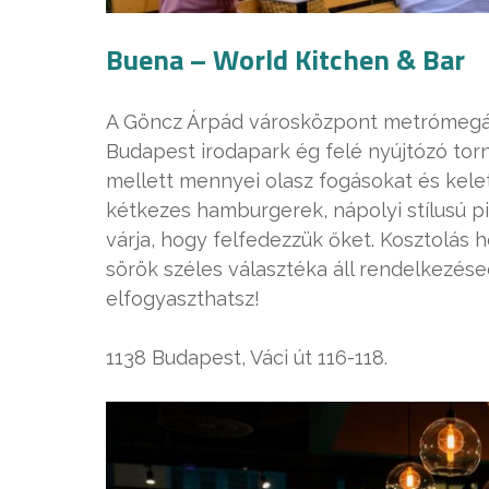
Buena – World Kitchen & Bar
A Göncz Árpád városközpont metrómegáll
Budapest irodapark ég felé nyújtózó torny
mellett mennyei olasz fogásokat és kelet
kétkezes hamburgerek, nápolyi stílusú pi
várja, hogy felfedezzük őket. Kosztolás h
sörök széles választéka áll rendelkezésed
elfogyaszthatsz!
1138 Budapest, Váci út 116-118.