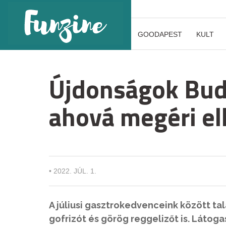
GOODAPEST
KULT
Újdonságok Buda
ahová megéri el
•
2022. JÚL. 1.
A júliusi gasztrokedvenceink között tal
gofrizót és görög reggelizőt is. Látog