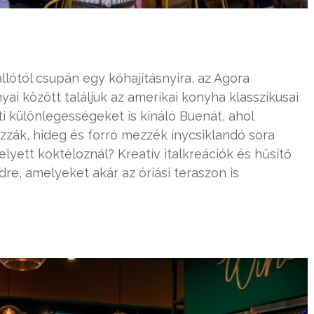
ótól csupán egy kőhajításnyira, az Agora
ai között találjuk az amerikai konyha klasszikusai
i különlegességeket is kínáló Buenát, ahol
zzák, hideg és forró mezzék ínycsiklandó sora
elyett koktéloznál? Kreatív italkreációk és hűsítő
re, amelyeket akár az óriási teraszon is