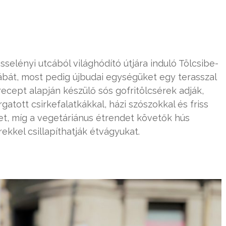
sselényi utcából világhódító útjára induló Tölcsibe-
ábát, most pedig újbudai egységüket egy terasszal
 recept alapján készülő sós gofritölcsérek adják,
tott csirkefalatkákkal, házi szószokkal és friss
ket, míg a vegetáriánus étrendet követők hús
rekkel csillapíthatják étvágyukat.