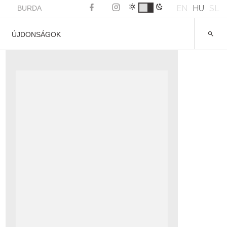
EN
HU
SL
BURDA
ÚJDONSÁGOK