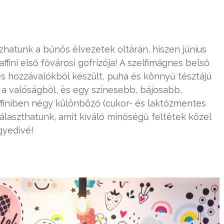
zhatunk a bűnös élvezetek oltárán, hiszen június
ini első fővárosi gofrizója! A szelfimágnes belső
s hozzávalókból készült, puha és könnyű tésztájú
a valóságból, és egy színesebb, bájosabb,
finiben négy különböző (cukor- és laktózmentes
választhatunk, amit kiváló minőségű feltétek közel
gyedivé!