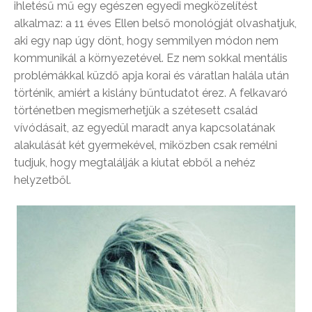
ihletésű mű egy egészen egyedi megközelítést
alkalmaz: a 11 éves Ellen belső monológját olvashatjuk,
aki egy nap úgy dönt, hogy semmilyen módon nem
kommunikál a környezetével. Ez nem sokkal mentális
problémákkal küzdő apja korai és váratlan halála után
történik, amiért a kislány bűntudatot érez. A felkavaró
történetben megismerhetjük a szétesett család
vívódásait, az egyedül maradt anya kapcsolatának
alakulását két gyermekével, miközben csak remélni
tudjuk, hogy megtalálják a kiutat ebből a nehéz
helyzetből.