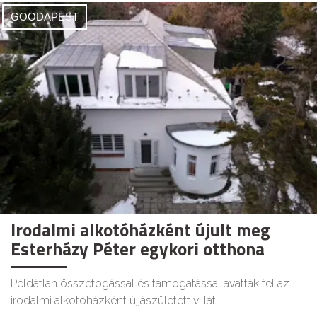
GOODAPEST
Irodalmi alkotóházként újult meg
Esterházy Péter egykori otthona
Példátlan összefogással és támogatással avatták fel az
irodalmi alkotóházként újjászületett villát.