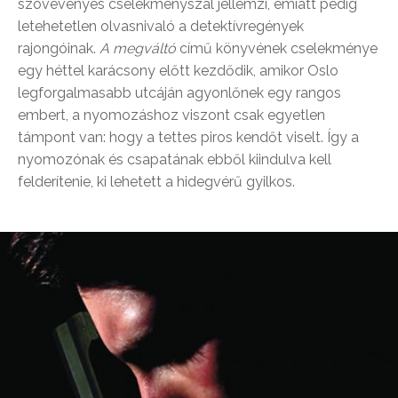
szövevényes cselekményszál jellemzi, emiatt pedig
letehetetlen olvasnivaló a detektívregények
rajongóinak.
A megváltó
című könyvének cselekménye
egy héttel karácsony előtt kezdődik, amikor Oslo
legforgalmasabb utcáján agyonlőnek egy rangos
embert, a nyomozáshoz viszont csak egyetlen
támpont van: hogy a tettes piros kendőt viselt. Így a
nyomozónak és csapatának ebből kiindulva kell
felderítenie, ki lehetett a hidegvérű gyilkos.