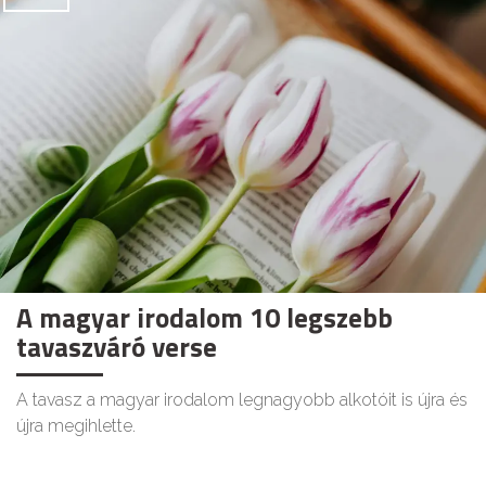
A magyar irodalom 10 legszebb
tavaszváró verse
A tavasz a magyar irodalom legnagyobb alkotóit is újra és
újra megihlette.