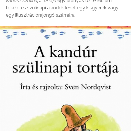
kandúr szülinapi tortája
egy aranyos történet, ami
tökéletes szülinapi ajándék lehet egy kisgyerek vagy
egy illusztrációrajongó számára.