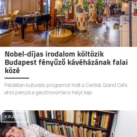
Nobel-díjas irodalom költözik
Budapest fényűző kávéházának falai
közé
Példátlan kulturális programot indít a Centrál Grand Café,
ahol persze a gasztronómia is helyt kap.
KIKAPCS