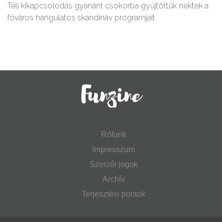
Téli kikapcsolódás gyanánt csokorba gyűjtöttük nektek a
főváros hangulatos skandináv programjait.
Rólunk
Impresszum
Szerzői jogok
Archív
Terjesztési pontok