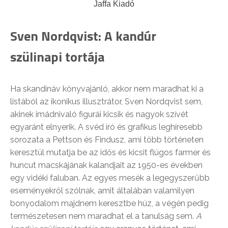
Jaffa Kiadó
Sven Nordqvist: A kandúr
szülinapi tortája
Ha skandináv könyvajánló, akkor nem maradhat ki a
listából az ikonikus illusztrátor, Sven Nordqvist sem,
akinek imádnivaló figurái kicsik és nagyok szívét
egyaránt elnyerik. A svéd író és grafikus leghíresebb
sorozata a Pettson és Findusz, ami több történeten
keresztül mutatja be az idős és kicsit flúgos farmer és
huncut macskájának kalandjait az 1950-es években
egy vidéki faluban. Az egyes mesék a legegyszerűbb
eseményekről szólnak, amit általában valamilyen
bonyodalom majdnem keresztbe húz, a végén pedig
természetesen nem maradhat el a tanulság sem.
A