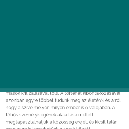
belekóstolhattok a skandináv irodalomba.
Fredrik Backman: Az ember, akit
Ovénak hívnak
Az elmúlt évek egyik legsikeresebb svéd könyve
világszerte emberek ezreinek szívébe lopta be magát,
ez pedig nem meglepő, hiszen a szívmelengető regény
főhőséhez hasonló karaktert már mindannyiunk felé
sodort az élet. Az 59 éves Ove egy mogorva, nyers és
megkeseredett ember, aki szabadidejét leginkább
mások kritizálásával tölti. A történet kibontakozásával
azonban egyre többet tudunk meg az életéről és arról,
hogy a szíve mélyén milyen ember is ő valójában. A
főhős személyiségének alakulása mellett
megtapasztalhatjuk a közösség erejét, és kicsit talán