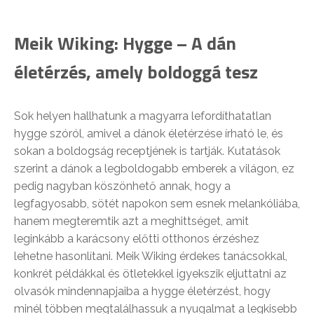
Meik Wiking: Hygge – A dán
életérzés, amely boldoggá tesz
Sok helyen hallhatunk a magyarra lefordíthatatlan
hygge szóról, amivel a dánok életérzése írható le, és
sokan a boldogság receptjének is tartják. Kutatások
szerint a dánok a legboldogabb emberek a világon, ez
pedig nagyban köszönhető annak, hogy a
legfagyosabb, sötét napokon sem esnek melankóliába,
hanem megteremtik azt a meghittséget, amit
leginkább a karácsony előtti otthonos érzéshez
lehetne hasonlítani. Meik Wiking érdekes tanácsokkal,
konkrét példákkal és ötletekkel igyekszik eljuttatni az
olvasók mindennapjaiba a hygge életérzést, hogy
minél többen megtalálhassuk a nyugalmat a legkisebb