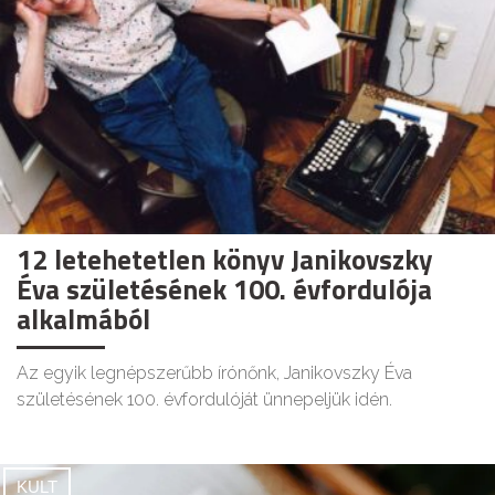
12 letehetetlen könyv Janikovszky
Éva születésének 100. évfordulója
alkalmából
Az egyik legnépszerűbb írónőnk, Janikovszky Éva
születésének 100. évfordulóját ünnepeljük idén.
KULT