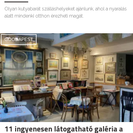
Olyan kutyabarát szálláshelyeket ajánlunk, ahol a nyaralás
alatt mindenki otthon érezheti magát.
GOODAPEST
11 ingyenesen látogatható galéria a