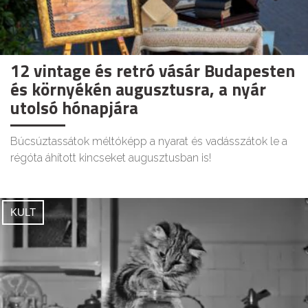
12 vintage és retró vásár Budapesten
és környékén augusztusra, a nyár
utolsó hónapjára
Búcsúztassátok méltóképp a nyarat és vadásszátok le a
régóta áhított kincseket augusztusban is!
KULT