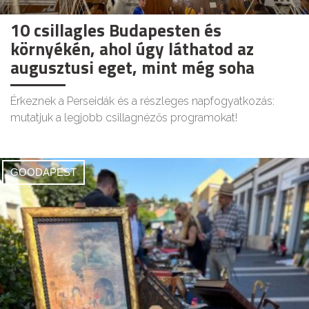
10 csillagles Budapesten és
környékén, ahol úgy láthatod az
augusztusi eget, mint még soha
Érkeznek a Perseidák és a részleges napfogyatkozás:
mutatjuk a legjobb csillagnézős programokat!
GOODAPEST