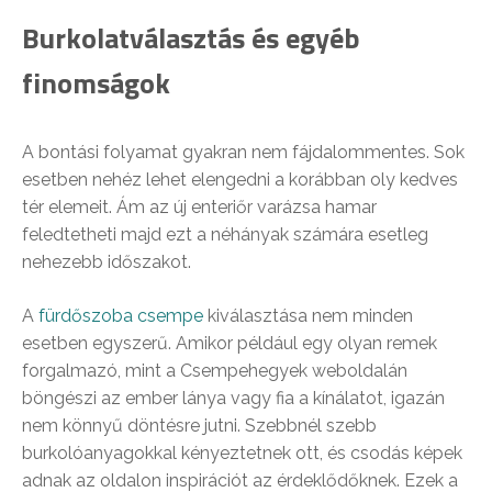
Burkolatválasztás és egyéb
finomságok
A bontási folyamat gyakran nem fájdalommentes. Sok
esetben nehéz lehet elengedni a korábban oly kedves
tér elemeit. Ám az új enteriőr varázsa hamar
feledtetheti majd ezt a néhányak számára esetleg
nehezebb időszakot.
A
fürdőszoba csempe
kiválasztása nem minden
esetben egyszerű. Amikor például egy olyan remek
forgalmazó, mint a Csempehegyek weboldalán
böngészi az ember lánya vagy fia a kínálatot, igazán
nem könnyű döntésre jutni. Szebbnél szebb
burkolóanyagokkal kényeztetnek ott, és csodás képek
adnak az oldalon inspirációt az érdeklődőknek. Ezek a