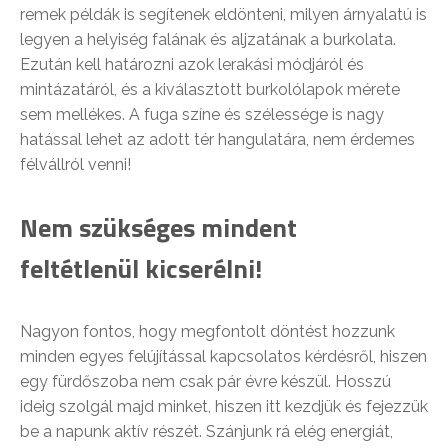
remek példák is segítenek eldönteni, milyen árnyalatú is
legyen a helyiség falának és aljzatának a burkolata.
Ezután kell határozni azok lerakási módjáról és
mintázatáról, és a kiválasztott burkolólapok mérete
sem mellékes. A fuga színe és szélessége is nagy
hatással lehet az adott tér hangulatára, nem érdemes
félvállról venni!
Nem szükséges mindent
feltétlenül kicserélni!
Nagyon fontos, hogy megfontolt döntést hozzunk
minden egyes felújítással kapcsolatos kérdésről, hiszen
egy fürdőszoba nem csak pár évre készül. Hosszú
ideig szolgál majd minket, hiszen itt kezdjük és fejezzük
be a napunk aktív részét. Szánjunk rá elég energiát,