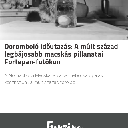
Doromboló időutazás: A múlt század
legbájosabb macskás pillanatai
Fortepan-fotókon
A Nemzetközi Macskanap alkalmából válogatást
készítettünk a múlt század fotóiból.