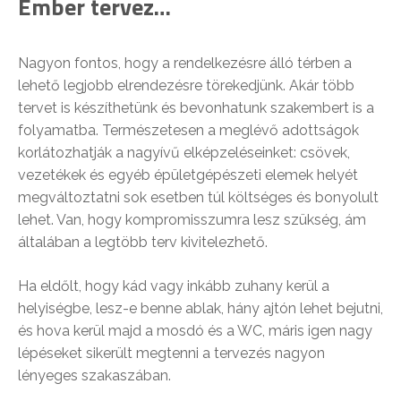
Ember tervez…
Nagyon fontos, hogy a rendelkezésre álló térben a
lehető legjobb elrendezésre törekedjünk. Akár több
tervet is készíthetünk és bevonhatunk szakembert is a
folyamatba. Természetesen a meglévő adottságok
korlátozhatják a nagyívű elképzeléseinket: csövek,
vezetékek és egyéb épületgépészeti elemek helyét
megváltoztatni sok esetben túl költséges és bonyolult
lehet. Van, hogy kompromisszumra lesz szükség, ám
általában a legtöbb terv kivitelezhető.
Ha eldőlt, hogy kád vagy inkább zuhany kerül a
helyiségbe, lesz-e benne ablak, hány ajtón lehet bejutni,
és hova kerül majd a mosdó és a WC, máris igen nagy
lépéseket sikerült megtenni a tervezés nagyon
lényeges szakaszában.