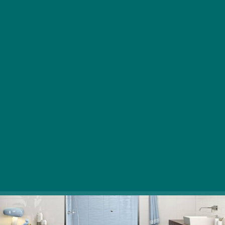
Minden megújulás az elején rombolással
kezdődik. Nagyon gyakran van ez így, ha a
fürdőszoba felújításába fog valaki.