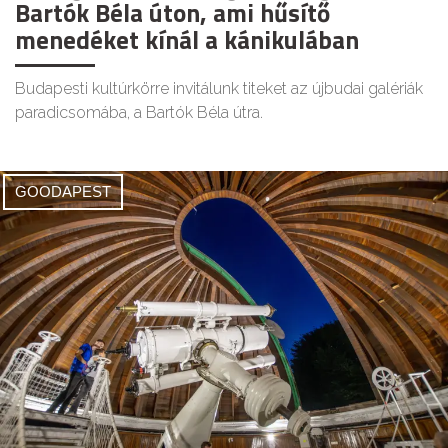
Bartók Béla úton, ami hűsítő
menedéket kínál a kánikulában
Budapesti kultúrkörre invitálunk titeket az újbudai galériák
paradicsomába, a Bartók Béla útra.
GOODAPEST