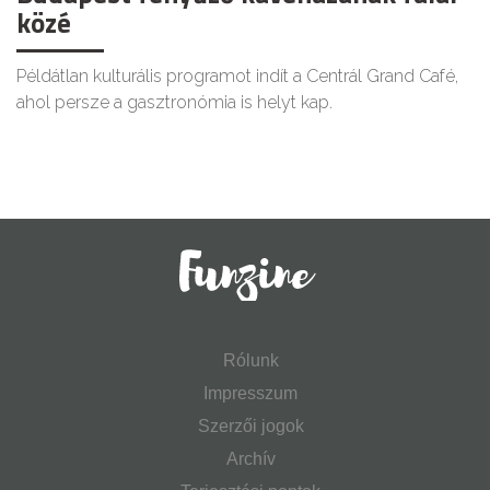
közé
Példátlan kulturális programot indít a Centrál Grand Café,
ahol persze a gasztronómia is helyt kap.
Rólunk
Impresszum
Szerzői jogok
Archív