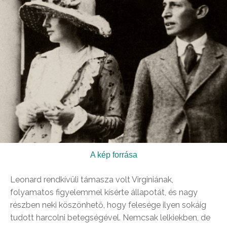
A kép forrása
Leonard rendkívüli támasza volt Virginiának,
folyamatos figyelemmel kísérte állapotát, és nagy
részben neki köszönhető, hogy felesége ilyen sokáig
tudott harcolni betegségével. Nemcsak lelkiekben, de