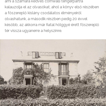
ami a számára kedves cornwalli tengerpartra
kalauzolja el az olvasókat, ahol a könyv első részében
a főszereplő kislány csodálatos élményeiről
olvashatunk, a második részben pedig 20 évvel
később, az akkorra már fiatal hölggyé érett főszereplő
tér vissza ugyanerre a helyszínre.