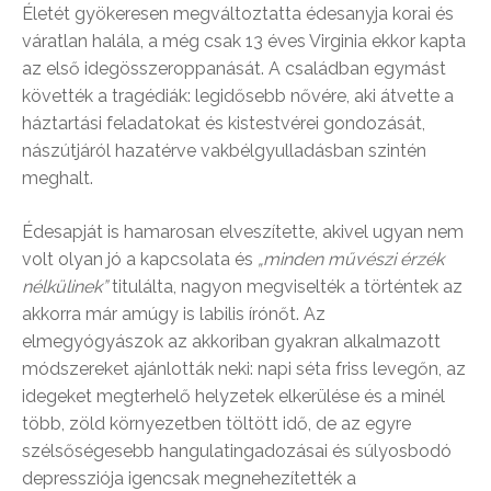
Életét gyökeresen megváltoztatta édesanyja korai és
váratlan halála, a még csak 13 éves Virginia ekkor kapta
az első idegösszeroppanását. A családban egymást
követték a tragédiák: legidősebb nővére, aki átvette a
háztartási feladatokat és kistestvérei gondozását,
nászútjáról hazatérve vakbélgyulladásban szintén
meghalt.
Édesapját is hamarosan elveszítette, akivel ugyan nem
volt olyan jó a kapcsolata és
„minden művészi érzék
nélkülinek”
titulálta, nagyon megviselték a történtek az
akkorra már amúgy is labilis írónőt. Az
elmegyógyászok az akkoriban gyakran alkalmazott
módszereket ajánlották neki: napi séta friss levegőn, az
idegeket megterhelő helyzetek elkerülése és a minél
több, zöld környezetben töltött idő, de az egyre
szélsőségesebb hangulatingadozásai és súlyosbodó
depressziója igencsak megnehezítették a