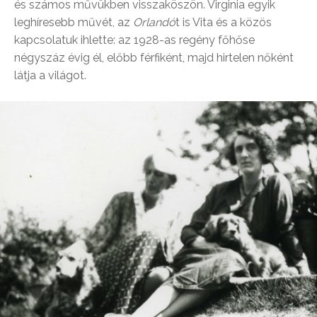
és számos művükben visszaköszön. Virginia egyik
leghíresebb művét, az
Orlandó
t is Vita és a közös
kapcsolatuk ihlette: az 1928-as regény főhőse
négyszáz évig él, előbb férfiként, majd hirtelen nőként
látja a világot.