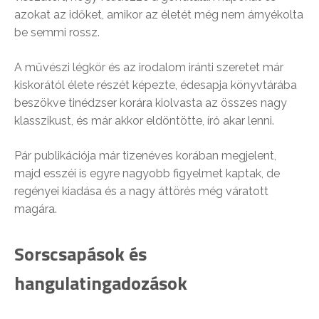
azokat az időket, amikor az életét még nem árnyékolta
be semmi rossz.
A művészi légkör és az irodalom iránti szeretet már
kiskorától élete részét képezte, édesapja könyvtárába
beszökve tinédzser korára kiolvasta az összes nagy
klasszikust, és már akkor eldöntötte, író akar lenni.
Pár publikációja már tizenéves korában megjelent,
majd esszéi is egyre nagyobb figyelmet kaptak, de
regényei kiadása és a nagy áttörés még váratott
magára.
Sorscsapások és
hangulatingadozások