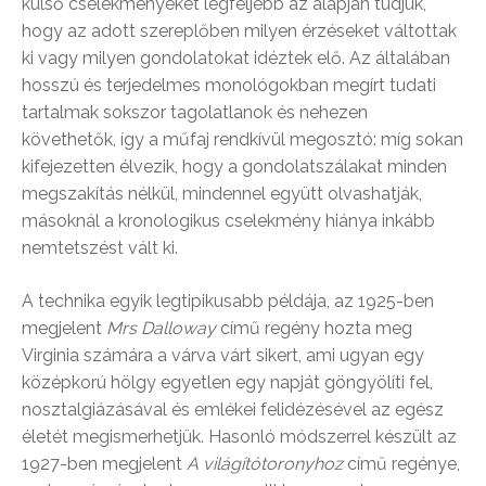
külső cselekményeket legfeljebb az alapján tudjuk,
hogy az adott szereplőben milyen érzéseket váltottak
ki vagy milyen gondolatokat idéztek elő. Az általában
hosszú és terjedelmes monológokban megírt tudati
tartalmak sokszor tagolatlanok és nehezen
követhetők, így a műfaj rendkívül megosztó: míg sokan
kifejezetten élvezik, hogy a gondolatszálakat minden
megszakítás nélkül, mindennel együtt olvashatják,
másoknál a kronologikus cselekmény hiánya inkább
nemtetszést vált ki.
A technika egyik legtipikusabb példája, az 1925-ben
megjelent
Mrs Dalloway
című regény hozta meg
Virginia számára a várva várt sikert, ami ugyan egy
középkorú hölgy egyetlen egy napját göngyölíti fel,
nosztalgiázásával és emlékei felidézésével az egész
életét megismerhetjük. Hasonló módszerrel készült az
1927-ben megjelent
A világítótoronyhoz
című regénye,