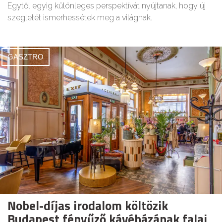
Egytől egyig különleges perspektívát nyújtanak, hogy új
szegletét ismerhessétek meg a világnak.
GASZTRO
Nobel-díjas irodalom költözik
Budapest fényűző kávéházának falai