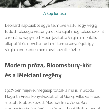
A kép forrása
Leonard naplójából egyértelművé válik, hogy végig
tudott felesége viszonyáról, de saját megítélése szerint
a románc nagymértékben javította Virginia mentális
állapotát és növelte irodalmi termékenységét, így
Virginia érdekében nem avatkozott közbe.
Modern próza, Bloomsbury-kör
és a lélektani regény
1917-ben férjével megalapították a ma is működő
Hogarth Press könyvkiadót, ahol Gorkij, Rilke és Freud
mellett többek között Madách Imre
Az ember
tragédiája
című művét is először itt publikálták angol