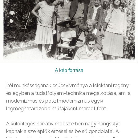
A kép forrása
Írói munkásságának csúcsvívmánya a lélektani regény
és egyben a tudatfolyam-technika megalkotása, ami a
modernizmus és posztmodernizmus egyik
legmeghatározóbb műfajaként maradt fent.
A különleges narratív módszerben nagy hangsúlyt
kapnak a szereplők érzései és belső gondolatai. A