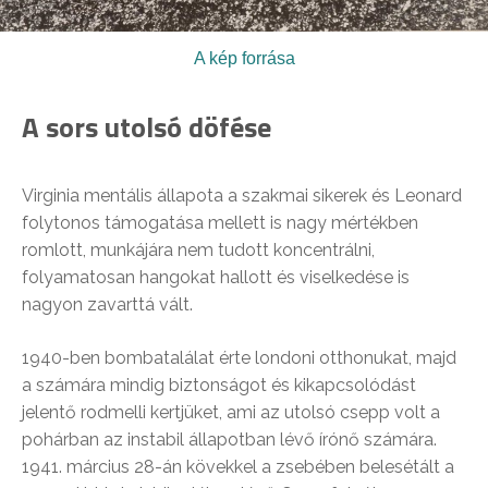
A kép forrása
A sors utolsó döfése
Virginia mentális állapota a szakmai sikerek és Leonard
folytonos támogatása mellett is nagy mértékben
romlott, munkájára nem tudott koncentrálni,
folyamatosan hangokat hallott és viselkedése is
nagyon zavarttá vált.
1940-ben bombatalálat érte londoni otthonukat, majd
a számára mindig biztonságot és kikapcsolódást
jelentő rodmelli kertjüket, ami az utolsó csepp volt a
pohárban az instabil állapotban lévő írónő számára.
1941. március 28-án kövekkel a zsebében belesétált a