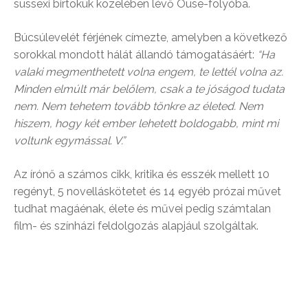
sussexi birtokuk közelében lévő Ouse-folyóba.
Búcsúlevelét férjének címezte, amelyben a következő
sorokkal mondott hálát állandó támogatásáért:
“Ha
valaki megmenthetett volna engem, te lettél volna az.
Minden elmúlt már belőlem, csak a te jóságod tudata
nem. Nem tehetem tovább tönkre az életed. Nem
hiszem, hogy két ember lehetett boldogabb, mint mi
voltunk egymással. V.”
Az írónő a számos cikk, kritika és esszék mellett 10
regényt, 5 novelláskötetet és 14 egyéb prózai művet
tudhat magáénak, élete és művei pedig számtalan
film- és színházi feldolgozás alapjául szolgáltak.