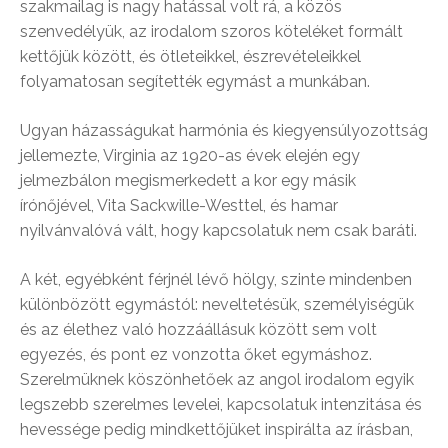
szakmailag is nagy hatással volt rá, a közös
szenvedélyük, az irodalom szoros köteléket formált
kettőjük között, és ötleteikkel, észrevételeikkel
folyamatosan segítették egymást a munkában.
Ugyan házasságukat harmónia és kiegyensúlyozottság
jellemezte, Virginia az 1920-as évek elején egy
jelmezbálon megismerkedett a kor egy másik
írónőjével, Vita Sackwille-Westtel, és hamar
nyilvánvalóvá vált, hogy kapcsolatuk nem csak baráti.
A két, egyébként férjnél lévő hölgy, szinte mindenben
különbözött egymástól: neveltetésük, személyiségük
és az élethez való hozzáállásuk között sem volt
egyezés, és pont ez vonzotta őket egymáshoz.
Szerelmüknek köszönhetőek az angol irodalom egyik
legszebb szerelmes levelei, kapcsolatuk intenzitása és
hevessége pedig mindkettőjüket inspirálta az írásban,