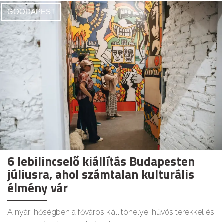
GOODAPEST
6 lebilincselő kiállítás Budapesten
júliusra, ahol számtalan kulturális
élmény vár
A nyári hőségben a főváros kiállítóhelyei hűvös terekkel és