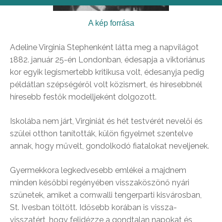
A kép forrása
Adeline Virginia Stephenként látta meg a napvilágot
1882. január 25-én Londonban, édesapja a viktoriánus
kor egyik legismertebb kritikusa volt, édesanyja pedig
példátlan szépségéről volt közismert, és híresebbnél
híresebb festők modelljeként dolgozott.
Iskolába nem járt, Virginiát és hét testvérét nevelői és
szülei otthon tanították, külön figyelmet szentelve
annak, hogy művelt, gondolkodó fiatalokat neveljenek.
Gyermekkora legkedvesebb emlékei a majdnem
minden későbbi regényében visszaköszönő nyári
szünetek, amiket a cornwalli tengerparti kisvárosban,
St. Ivesban töltött. Idősebb korában is vissza-
visszatért, hogy felidézze a gondtalan napokat és