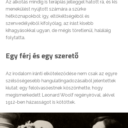
Az alkotás mindig is terápiás jelleggel hatott rá, és kis
menekülést nyújtott számára a szürke
hétköznapokból: így, eltökéltségéből és
szenvedélyéből kifolyólag, az írást kisebb
kihagyásokkal ugyan, de mégis töretlenül, haláláig
folytatta.
Egy férj és egy szerető
Az irodalom iránti elköteleződése nem csak az egyre
szélsőségesebb hangulatingadozásaiból jelentettek
kiutat: egy felolvasóestnek köszönhette, hogy
megismerkedett Leonard Woolf regényíróval, akivel
1912-ben házasságot is kötöttek.