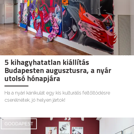
5 kihagyhatatlan kiállítás
Budapesten augusztusra, a nyár
utolsó hónapjára
Ha a nyári kánikulát egy kis kulturális feltöltődésre
cserélnétek, jó helyen jártok!
GOODAPEST