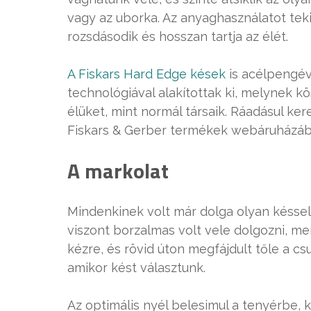
vagy az uborka. Az anyaghasználatot teki
rozsdásodik és hosszan tartja az élét.
A Fiskars Hard Edge kések
is acélpengév
technológiával alakítottak ki, melynek k
élüket, mint normál társaik. Ráadásul ke
Fiskars & Gerber termékek webáruházáb
A markolat
Mindenkinek volt már dolga olyan késse
viszont borzalmas volt vele dolgozni, me
kézre, és rövid úton megfájdult tőle a cs
amikor kést választunk.
Az optimális nyél belesimul a tenyérbe, 