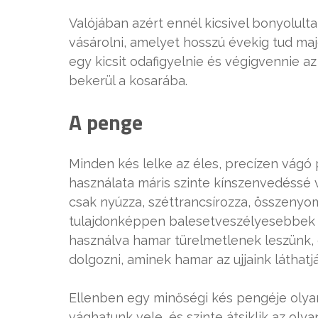
Valójában azért ennél kicsivel bonyolulta
vásárolni, amelyet hosszú évekig tud m
egy kicsit odafigyelnie és végigvennie a
bekerül a kosarába.
A penge
Minden kés lelke az éles, precízen vágó
használata máris szinte kínszenvedéssé 
csak nyúzza, széttrancsírozza, összenyo
tulajdonképpen balesetveszélyesebbek is,
használva hamar türelmetlenek leszünk,
dolgozni, aminek hamar az ujjaink láthatjá
Ellenben egy minőségi kés pengéje olyan
vághatunk vele, és szinte átsiklik az ol