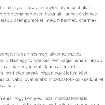
bb a helyzet, hisz aki tényleg olyan kést akar
ajd problémamentesen használni, annak érdemes
z alábbi szempontokat, mielőtt bármelyik termék
 penge. Ha ez nincs meg, akkor az eszköz
válik. Hisz egy tompa kés nem vágja, hanem inkább
mja az alapanyagokat. Ráadásul emiatt
 mint éles társaik, hiszen egy életlen kést
 és durvább, óvatlanabb mozdulatokkkal kezdünk el
k a kárát.
 éles, hogy könnyed, laza mozdulatokkal is
yan puhább zöldségeken, mint például a paradicsom