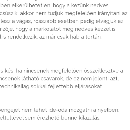
özben elkerülhetetlen, hogy a kezünk nedves
csúszik, akkor nem tudjuk megfelelően irányítani az
lesz a vágás, rosszabb esetben pedig elvágjuk az
emzője, hogy a markolatot még nedves kézzel is
l is rendelkezik, az már csak hab a tortán.
s kés, ha nincsenek megfelelően összeillesztve a
csenek látható csavarok, de ez nem jelenti azt,
technikailag sokkal fejlettebb eljárásokat
pengéjét nem lehet ide-oda mozgatni a nyélben,
elteltével sem érezhető benne kilazulás.