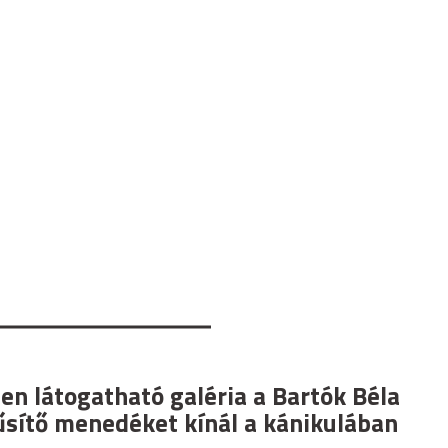
en látogatható galéria a Bartók Béla
űsítő menedéket kínál a kánikulában