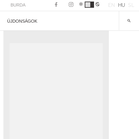
EN
HU
SL
BURDA
ÚJDONSÁGOK