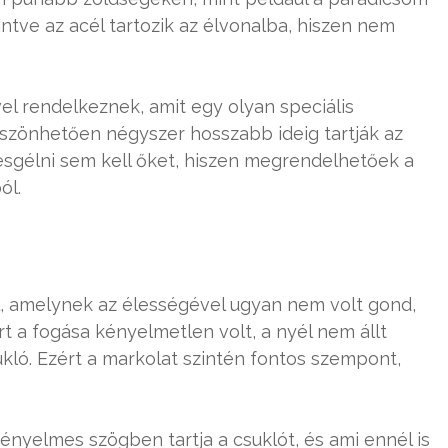
ntve az acél tartozik az élvonalba, hiszen nem
el rendelkeznek, amit egy olyan speciális
öszönhetően négyszer hosszabb ideig tartják az
resgélni sem kell őket, hiszen megrendelhetőek a
ól.
l, amelynek az élességével ugyan nem volt gond,
rt a fogása kényelmetlen volt, a nyél nem állt
ukló. Ezért a markolat szintén fontos szempont,
kényelmes szögben tartja a csuklót, és ami ennél is