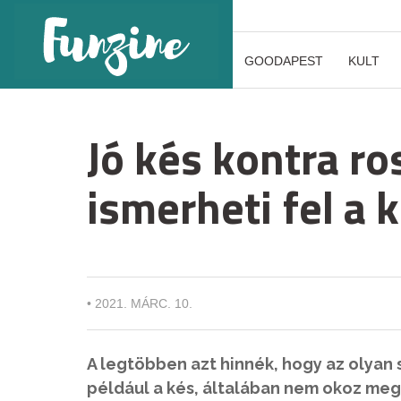
GOODAPEST
KULT
Jó kés kontra r
ismerheti fel a
•
2021. MÁRC. 10.
A legtöbben azt hinnék, hogy az olyan 
például a kés, általában nem okoz meg