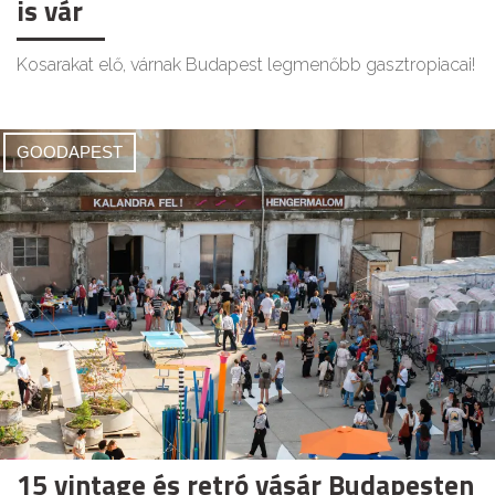
is vár
Kosarakat elő, várnak Budapest legmenőbb gasztropiacai!
GOODAPEST
15 vintage és retró vásár Budapesten