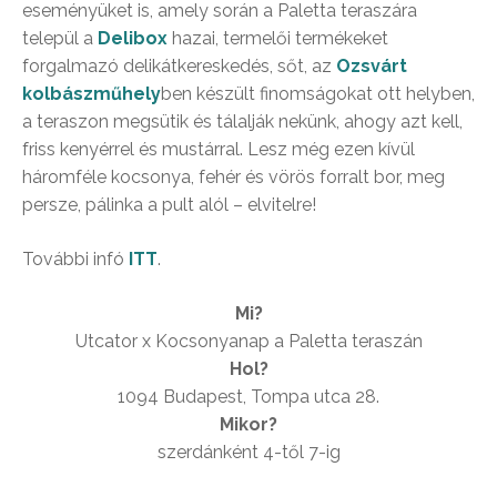
eseményüket is, amely során a Paletta teraszára
települ a
Delibox
hazai, termelői termékeket
forgalmazó delikátkereskedés, sőt, az
Ozsvárt
kolbászműhely
ben készült finomságokat ott helyben,
a teraszon megsütik és tálalják nekünk, ahogy azt kell,
friss kenyérrel és mustárral. Lesz még ezen kívül
háromféle kocsonya, fehér és vörös forralt bor, meg
persze, pálinka a pult alól – elvitelre!
További infó
ITT
.
Mi?
Utcator x Kocsonyanap a Paletta teraszán
Hol?
1094 Budapest, Tompa utca 28.
Mikor?
szerdánként 4-től 7-ig