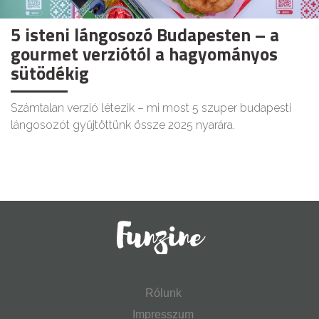
5 isteni lángosozó Budapesten – a
gourmet verziótól a hagyományos
sütödékig
Számtalan verzió létezik – mi most 5 szuper budapesti
lángosozót gyűjtöttünk össze 2025 nyarára.
Rólunk
Impresszum