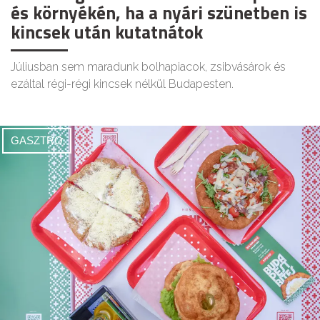
és környékén, ha a nyári szünetben is
kincsek után kutatnátok
Júliusban sem maradunk bolhapiacok, zsibvásárok és
ezáltal régi-régi kincsek nélkül Budapesten.
GASZTRO