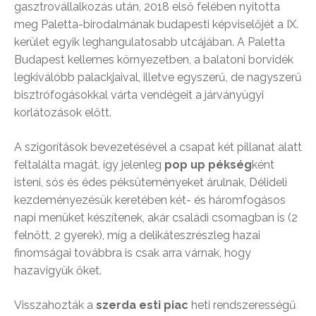
gasztrovállalkozás után, 2018 első felében nyitotta
meg Paletta-birodalmának budapesti képviselőjét a IX.
kerület egyik leghangulatosabb utcájában. A Paletta
Budapest kellemes környezetben, a balatoni borvidék
legkiválóbb palackjaival, illetve egyszerű, de nagyszerű
bisztrófogásokkal várta vendégeit a járványügyi
korlátozások előtt.
A szigorítások bevezetésével a csapat két pillanat alatt
feltalálta magát, így jelenleg
pop up pékség
ként
isteni, sós és édes péksüteményeket árulnak, Délideli
kezdeményezésük keretében két- és háromfogásos
napi menüket készítenek, akár családi csomagban is (2
felnőtt, 2 gyerek), míg a delikáteszrészleg hazai
finomságai továbbra is csak arra várnak, hogy
hazavigyük őket.
Visszahozták a
szerda esti piac
heti rendszerességű