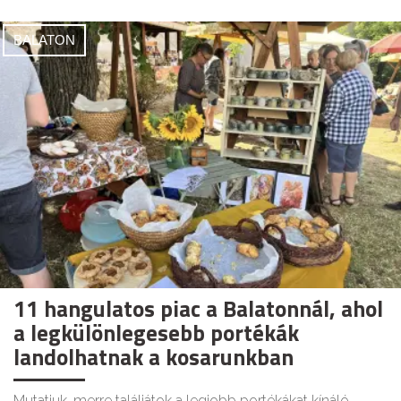
BALATON
11 hangulatos piac a Balatonnál, ahol
a legkülönlegesebb portékák
landolhatnak a kosarunkban
Mutatjuk, merre találjátok a legjobb portékákat kínáló