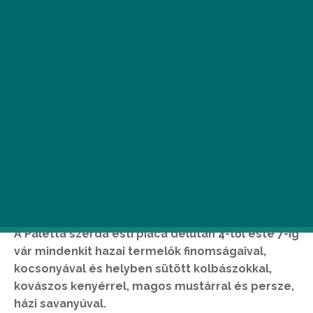
A Paletta szerda esti piaca délután 4-től este 7-ig
vár mindenkit hazai termelők finomságaival,
kocsonyával és helyben sütött kolbászokkal,
kovászos kenyérrel, magos mustárral és persze,
házi savanyúval.