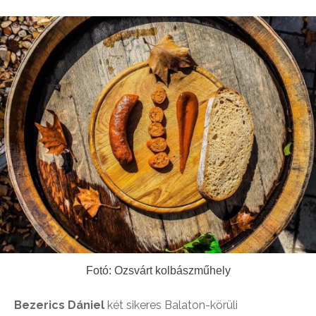
Fotó: Ozsvárt kolbászműhely
Bezerics Dániel
két sikeres Balaton-körüli