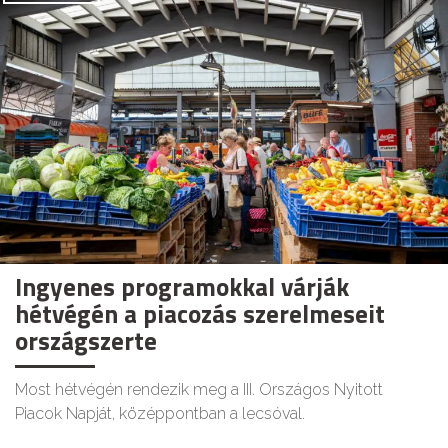
Ingyenes programokkal várják
hétvégén a piacozás szerelmeseit
országszerte
Most hétvégén rendezik meg a III. Országos Nyitott
Piacok Napját, középpontban a lecsóval.