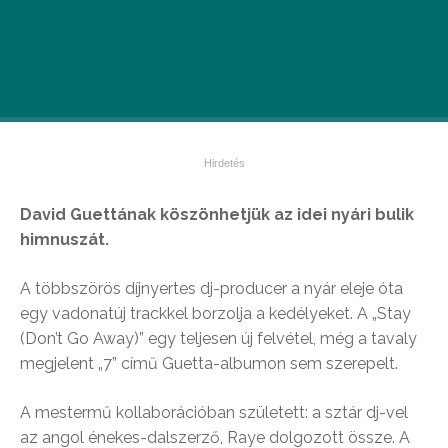
David Guettának köszönhetjük az idei nyári bulik
himnuszát.
A többszörös díjnyertes dj-producer a nyár eleje óta
egy vadonatúj trackkel borzolja a kedélyeket. A „Stay
(Don’t Go Away)” egy teljesen új felvétel, még a tavaly
megjelent „7” című Guetta-albumon sem szerepelt.
A mestermű kollaborációban született: a sztár dj-vel
az angol énekes-dalszerző, Raye dolgozott össze. A