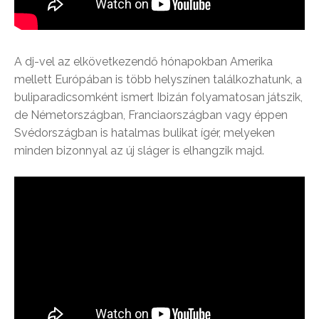
A dj-vel az elkövetkezendő hónapokban Amerika
mellett Európában is több helyszínen találkozhatunk, a
buliparadicsomként ismert Ibizán folyamatosan játszik,
de Németországban, Franciaországban vagy éppen
Svédországban is hatalmas bulikat ígér, melyeken
minden bizonnyal az új sláger is elhangzik majd.