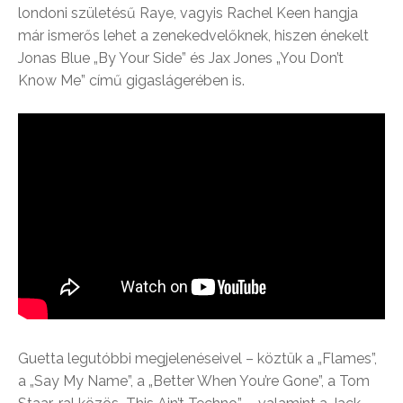
londoni születésű Raye, vagyis Rachel Keen hangja
már ismerős lehet a zenekedvelőknek, hiszen énekelt
Jonas Blue „By Your Side” és Jax Jones „You Don’t
Know Me” című gigaslágerében is.
Guetta legutóbbi megjelenéseivel – köztük a „Flames”,
a „Say My Name”, a „Better When You’re Gone”, a Tom