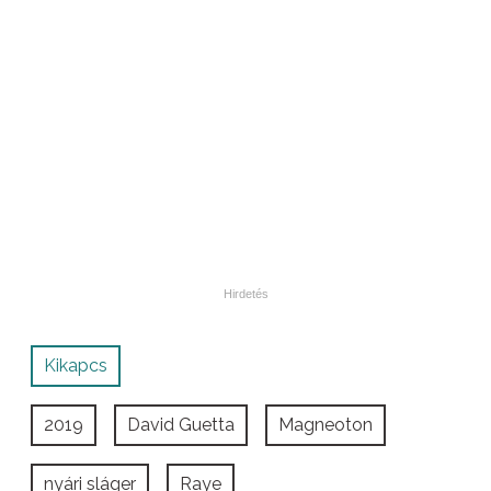
Kikapcs
2019
David Guetta
Magneoton
nyári sláger
Raye