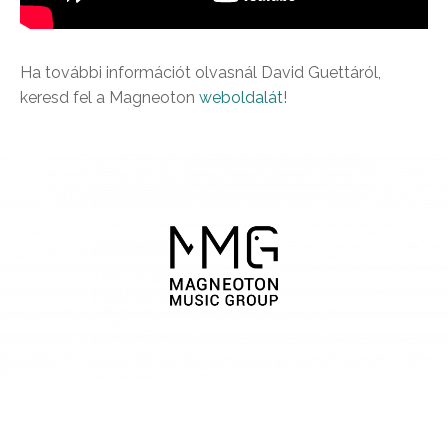
Ha további információt olvasnál David Guettáról,
keresd fel a Magneoton
weboldalát
!