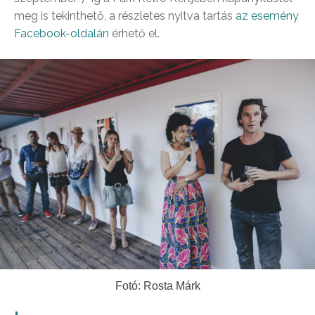
meg is tekinthető, a részletes nyitva tartás
az esemény
Facebook-oldalán
érhető el.
Fotó: Rosta Márk