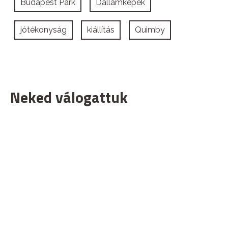
Budapest Park
Dallamképek
jótékonyság
kiállítás
Quimby
Neked válogattuk