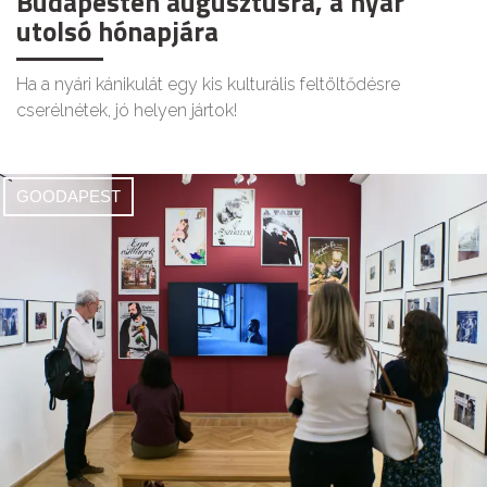
Budapesten augusztusra, a nyár
utolsó hónapjára
Ha a nyári kánikulát egy kis kulturális feltöltődésre
cserélnétek, jó helyen jártok!
GOODAPEST