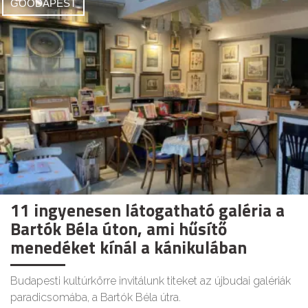
GOODAPEST
11 ingyenesen látogatható galéria a
Bartók Béla úton, ami hűsítő
menedéket kínál a kánikulában
Budapesti kultúrkörre invitálunk titeket az újbudai galériák
paradicsomába, a Bartók Béla útra.