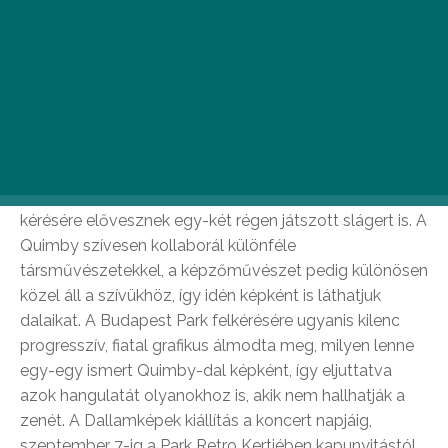
a hallássérülteket segítő JEL Alapítványt
támogatják.
A Quimby lassan hagyományosnak számító nyárzáró
koncertjére készül
szeptember 7-én a Parkban
,
ráadásul idén ilyen nagyszabású koncertet nem is
láthatunk tőlük Budapesten. Az estére ezúttal legújabb,
az Árnyék a szoba falán c. daluk mellett a közönség
kérésére elővesznek egy-két régen játszott slágert is. A
Quimby szívesen kollaborál különféle
társművészetekkel, a képzőművészet pedig különösen
közel áll a szívükhöz, így idén képként is láthatjuk
dalaikat. A Budapest Park felkérésére ugyanis kilenc
progresszív, fiatal grafikus álmodta meg, milyen lenne
egy-egy ismert Quimby-dal képként, így eljuttatva
azok hangulatát olyanokhoz is, akik nem hallhatják a
zenét. A Dallamképek kiállítás a koncert napjáig,
szeptember 7-ig a Park Retro Kertjében kapunyitástól