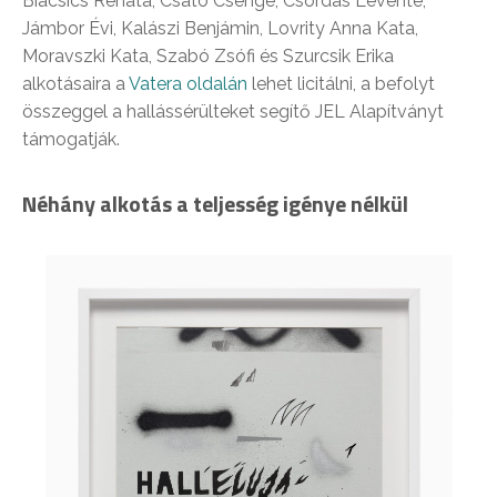
Biacsics Renáta, Csató Csenge, Csordás Levente,
Jámbor Évi, Kalászi Benjámin, Lovrity Anna Kata,
Moravszki Kata, Szabó Zsófi és Szurcsik Erika
alkotásaira a
Vatera oldalán
lehet licitálni, a befolyt
összeggel a hallássérülteket segítő JEL Alapítványt
támogatják.
Néhány alkotás a teljesség igénye nélkül