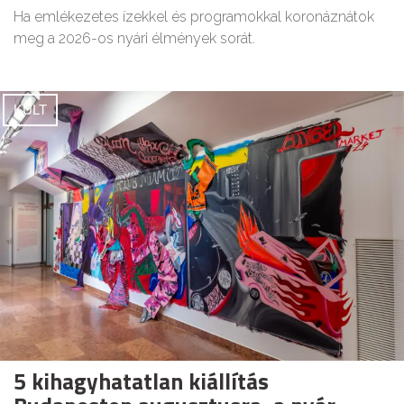
Ha emlékezetes ízekkel és programokkal koronáznátok
meg a 2026-os nyári élmények sorát.
KULT
5 kihagyhatatlan kiállítás