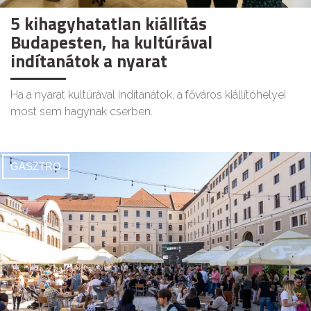
5 kihagyhatatlan kiállítás
Budapesten, ha kultúrával
indítanátok a nyarat
Ha a nyarat kultúrával indítanátok, a főváros kiállítóhelyei
most sem hagynak cserben.
GASZTRO