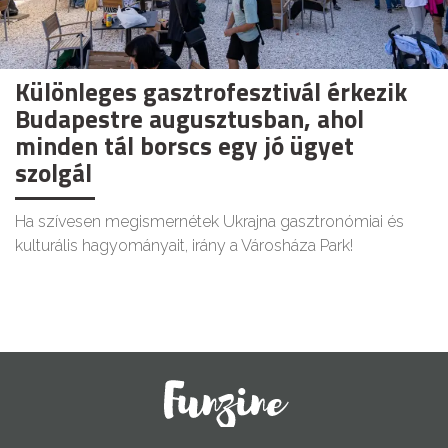
Különleges gasztrofesztivál érkezik
Budapestre augusztusban, ahol
minden tál borscs egy jó ügyet
szolgál
Ha szívesen megismernétek Ukrajna gasztronómiai és
kulturális hagyományait, irány a Városháza Park!