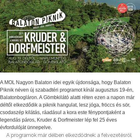
A MOL Nagyon Balaton idei egyik újdonsága, hogy Balaton
Piknik néven új szabadtéri programot kínál augusztus 19-én,
Balatonbogláron. A Gömbkilátó alatti réten ezen a napon már
déltől elkezdődik a piknik hangulat, lesz jóga, fröccs és sör,
csodaszép kilátás, ráadásul a kora este fénypontjaként a
legendás páros, Kruder & Dorfmeister lép fel 25 éves
évfordulóját ünnepelve.
A programok már délben elkezdődnek: a felvezetésről