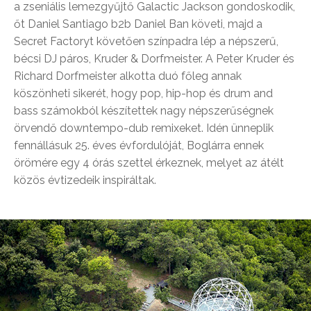
a zseniális lemezgyűjtő Galactic Jackson gondoskodik,
őt Daniel Santiago b2b Daniel Ban követi, majd a
Secret Factoryt követően színpadra lép a népszerű,
bécsi DJ páros, Kruder & Dorfmeister. A Peter Kruder és
Richard Dorfmeister alkotta duó főleg annak
köszönheti sikerét, hogy pop, hip-hop és drum and
bass számokból készítettek nagy népszerűségnek
örvendő downtempo-dub remixeket. Idén ünneplik
fennállásuk 25. éves évfordulóját, Boglárra ennek
örömére egy 4 órás szettel érkeznek, melyet az átélt
közös évtizedeik inspiráltak.