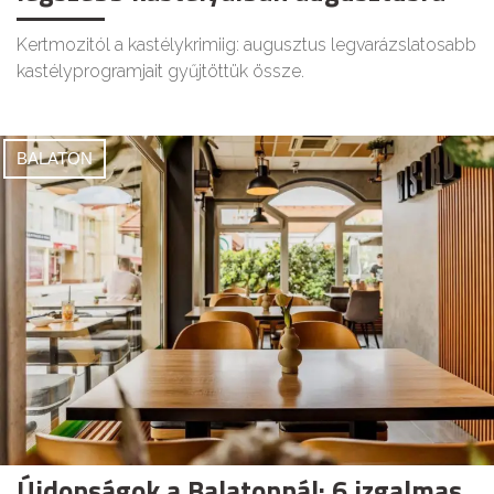
Kertmozitól a kastélykrimiig: augusztus legvarázslatosabb
kastélyprogramjait gyűjtöttük össze.
BALATON
Újdonságok a Balatonnál: 6 izgalmas