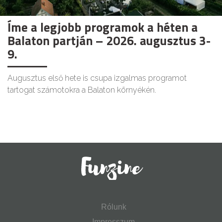
Íme a legjobb programok a héten a
Balaton partján – 2026. augusztus 3-
9.
Augusztus első hete is csupa izgalmas programot
tartogat számotokra a Balaton környékén.
Rólunk
Impresszum