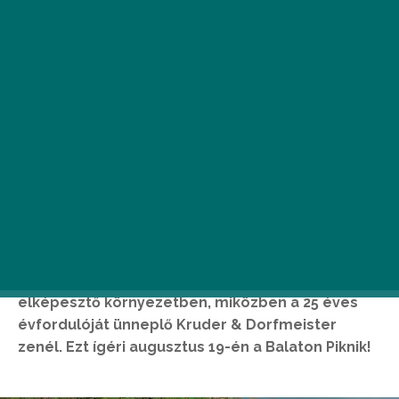
A
z augusztusi hosszú hétvégén igazán
különleges kikapcsolódási
lehetőséget kínál a MOL Nagyon
Balaton: piknikezz a balatonboglári
Gömbkilátó alatti réten, csodálatos kilátással,
elképesztő környezetben, miközben a 25 éves
évfordulóját ünneplő Kruder & Dorfmeister
zenél. Ezt ígéri augusztus 19-én a Balaton Piknik!