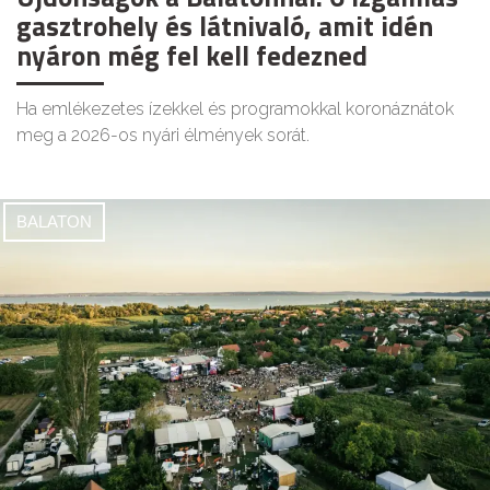
gasztrohely és látnivaló, amit idén
nyáron még fel kell fedezned
Ha emlékezetes ízekkel és programokkal koronáznátok
meg a 2026-os nyári élmények sorát.
BALATON