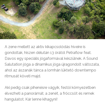
A zene mellett az aktív kikapcsolódás híveire is
gondoltak, hiszen délután 13 órától Petraflow feat.
Davos egy speciális jógaformával készülnek. A Sound
Salutation jóga a dinamikus jóga újragondolt változata,
ahol az ászanák tánca a lomhán lüktető downtempo
ritmusát követi majd.
Aki pedig csak pihenésre vágyik, festői környezetben
élvezheti a panorámát, a zenét, a fröccsöt és remek
hangulatot. Kár lenne kihagyni!