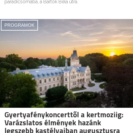
paradicsomába, a Bartók Béla útra.
PROGRAMOK
Gyertyafénykoncerttől a kertmoziig:
Varázslatos élmények hazánk
legszebb kastélyaiban augusztusra