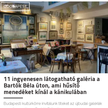
GOODAPEST
11 ingyenesen látogatható galéria a
Bartók Béla úton, ami hűsítő
menedéket kínál a kánikulában
Budapesti kultúrkörre invitálunk titeket az újbudai galériák