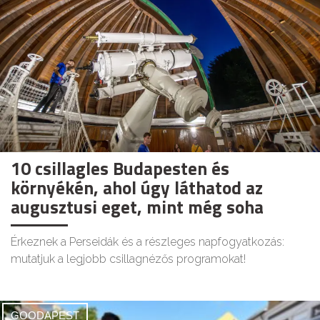
10 csillagles Budapesten és
környékén, ahol úgy láthatod az
augusztusi eget, mint még soha
Érkeznek a Perseidák és a részleges napfogyatkozás:
mutatjuk a legjobb csillagnézős programokat!
GOODAPEST