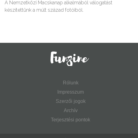
A Nemzetközi Macskanap alkalmából válogatást
készítettünk a múlt század fotóiból.
Rólunk
Impresszum
Szerzői jogok
Archív
Terjesztési pontok