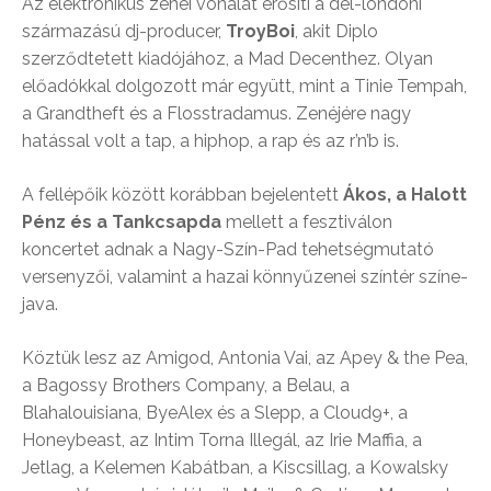
Az elektronikus zenei vonalat erősíti a dél-londoni
származású dj-producer,
TroyBoi
, akit Diplo
szerződtetett kiadójához, a Mad Decenthez. Olyan
előadókkal dolgozott már együtt, mint a Tinie Tempah,
a Grandtheft és a Flosstradamus. Zenéjére nagy
hatással volt a tap, a hiphop, a rap és az r’n’b is.
A fellépőik között korábban bejelentett
Ákos, a Halott
Pénz és a Tankcsapda
mellett a fesztiválon
koncertet adnak a Nagy-Szín-Pad tehetségmutató
versenyzői, valamint a hazai könnyűzenei színtér színe-
java.
Köztük lesz az Amigod, Antonia Vai, az Apey & the Pea,
a Bagossy Brothers Company, a Belau, a
Blahalouisiana, ByeAlex és a Slepp, a Cloud9+, a
Honeybeast, az Intim Torna Illegál, az Irie Maffia, a
Jetlag, a Kelemen Kabátban, a Kiscsillag, a Kowalsky