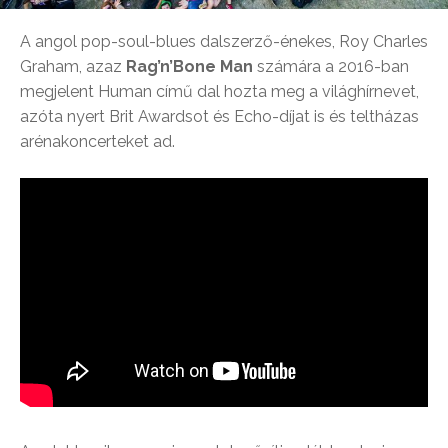
A angol pop-soul-blues dalszerző-énekes, Roy Charles
Graham, azaz
Rag’n’Bone Man
számára a 2016-ban
megjelent Human című dal hozta meg a világhírnevet,
azóta nyert Brit Awardsot és Echo-díjat is és teltházas
arénakoncerteket ad.