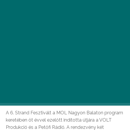
R
ag’n’Bone Man, TroyBoi, valamint a 15.
születésnapját a Petőfi Zenei Díj gáláját
követő koncerten ünneplő Punnany
Massif is fellép az idei Strand
Fesztiválon, amelyet augusztus 22-től 25-ig
rendeznek Zamárdiban.
A 6. Strand Fesztivált a MOL Nagyon Balaton program
keretében öt évvel ezelőtt indította útjára a VOLT
Produkció és a Petőfi Rádió. A rendezvény két