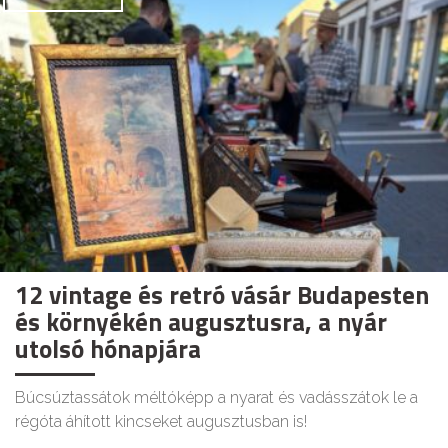
12 vintage és retró vásár Budapesten
és környékén augusztusra, a nyár
utolsó hónapjára
Búcsúztassátok méltóképp a nyarat és vadásszátok le a
régóta áhított kincseket augusztusban is!