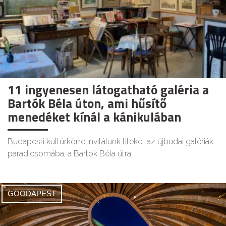
11 ingyenesen látogatható galéria a
Bartók Béla úton, ami hűsítő
menedéket kínál a kánikulában
Budapesti kultúrkörre invitálunk titeket az újbudai galériák
paradicsomába, a Bartók Béla útra.
GOODAPEST