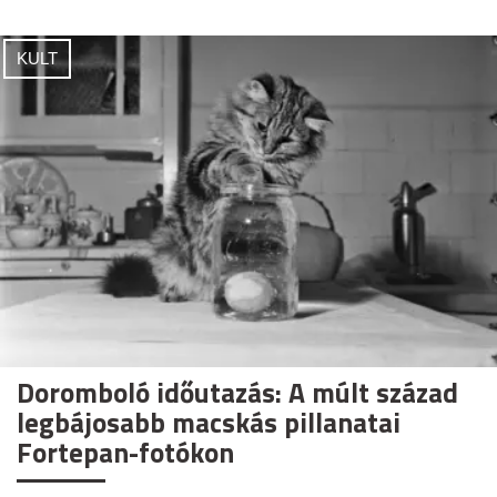
KULT
Doromboló időutazás: A múlt század
legbájosabb macskás pillanatai
Fortepan-fotókon