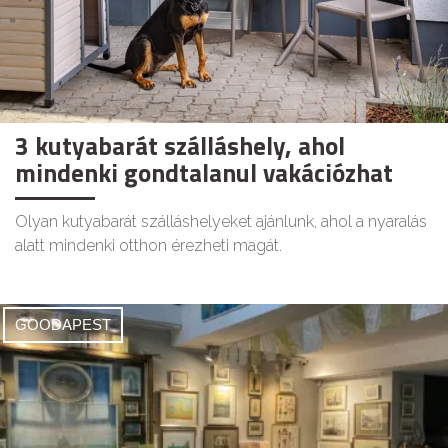
3 kutyabarát szálláshely, ahol
mindenki gondtalanul vakációzhat
Olyan kutyabarát szálláshelyeket ajánlunk, ahol a nyaralás
alatt mindenki otthon érezheti magát.
GOODAPEST