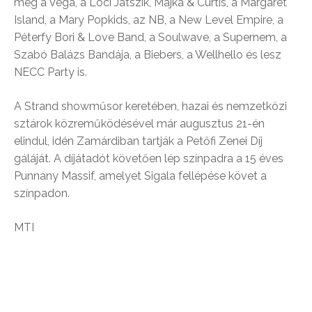
meg a Vega, a Lóci Játszik, Majka & Curtis, a Margaret
Island, a Mary Popkids, az NB, a New Level Empire, a
Péterfy Bori & Love Band, a Soulwave, a Supernem, a
Szabó Balázs Bandája, a Biebers, a Wellhello és lesz
NECC Party is.
A Strand showműsor keretében, hazai és nemzetközi
sztárok közreműködésével már augusztus 21-én
elindul, idén Zamárdiban tartják a Petőfi Zenei Díj
gáláját. A díjátadót követően lép színpadra a 15 éves
Punnany Massif, amelyet Sigala fellépése követ a
színpadon.
MTI