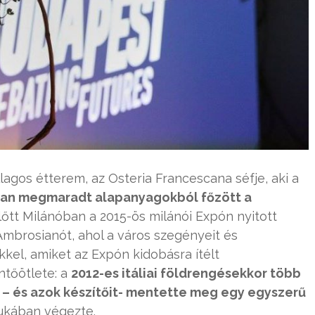
lagos étterem, az Osteria Francescana séfje, aki a
aluban megmaradt alapanyagokból főzött a
lőtt Milánóban a 2015-ös milánói Expón nyitott
Ambrosianót, ahol a város szegényeit és
ekkel, amiket az Expón kidobásra ítélt
ntőötlete: a
2012-es itáliai földrengésekkor több
 – és azok készítőit- mentette meg egy egyszerű
kukában végezte.