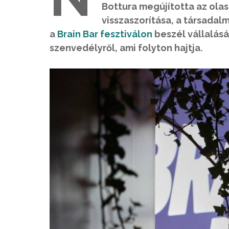
Bottura megújította az olas
visszaszorítása, a társadalm
a
Brain Bar fesztiválon
beszél vállalásár
szenvedélyről, ami folyton hajtja.