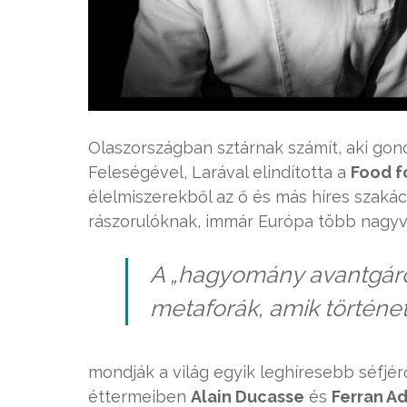
Olaszországban sztárnak számít, aki gondo
Feleségével, Larával elindította a
Food f
élelmiszerekből az ő és más híres szakác
rászorulóknak, immár Európa több nagyv
A „hagyomány avantgárd 
metaforák, amik története
mondják a világ egyik leghíresebb séfjér
éttermeiben
Alain Ducasse
és
Ferran Ad