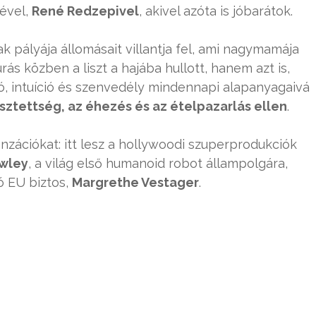
ével,
René Redzepivel
, akivel azóta is jóbarátok.
 pályája állomásait villantja fel, ami nagymamája
rás közben a liszt a hajába hullott, hanem azt is,
ció, intuíció és szenvedély mindennapi alapanyagaivá
sztettség, az éhezés és az ételpazarlás ellen
.
szenzációkat: itt lesz a hollywoodi szuperprodukciók
wley
, a világ első humanoid robot állampolgára,
ó EU biztos,
Margrethe Vestager
.