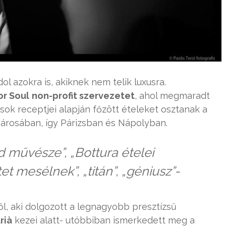
l azokra is, akiknek nem telik luxusra.
or Soul
non-profit szervezetet
, ahol megmaradt
sok receptjei alapján főzött ételeket osztanak a
árosában, így Párizsban és Nápolyban.
művésze”, „Bottura ételei
t mesélnek”, „titán”, „géniusz”-
ől, aki dolgozott a legnagyobb presztízsű
rià
kezei alatt- utóbbiban ismerkedett meg a