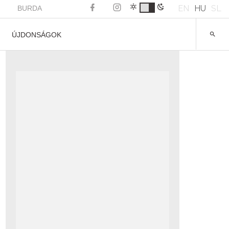
EN
HU
SL
BURDA
ÚJDONSÁGOK