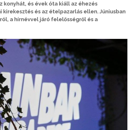
z konyhát, és évek óta kiáll az éhezés
i kirekesztés és az ételpazarlás ellen. Júniusban
ól, a hírnévvel járó felelősségről és a