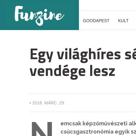
GOODAPEST
KULT
Egy világhíres sé
vendége lesz
•
2018. MÁRC. 29.
N
emcsak képzőművészeti alko
csúcsgasztronómia egyik sz