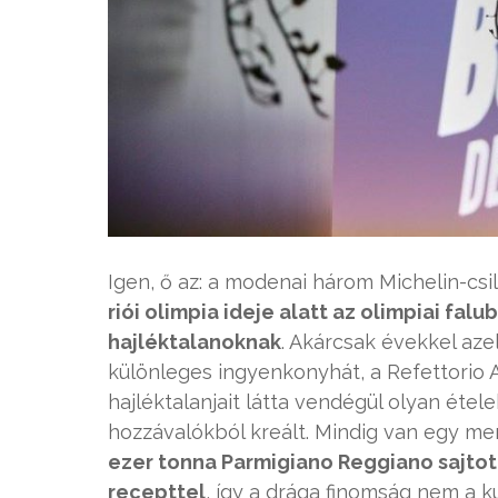
Igen, ő az: a modenai három Michelin-csil
riói olimpia ideje alatt az olimpiai f
hajléktalanoknak
. Akárcsak évekkel aze
különleges ingyenkonyhát, a Refettorio 
hajléktalanjait látta vendégül olyan étel
hozzávalókból kreált. Mindig van egy me
ezer tonna Parmigiano Reggiano sajtot
recepttel
, így a drága finomság nem a 