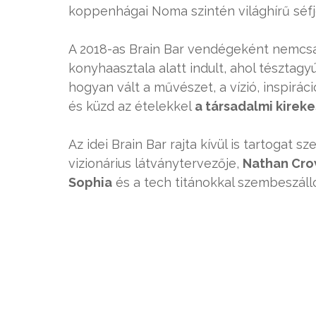
koppenhágai Noma szintén világhírű séfj
A 2018-as Brain Bar vendégeként nemcsak
konyhaasztala alatt indult, ahol tésztagyú
hogyan vált a művészet, a vízió, inspirá
és küzd az ételekkel
a társadalmi kireke
Az idei Brain Bar rajta kívül is tartogat 
vizionárius látványtervezője,
Nathan Cro
Sophia
és a tech titánokkal szembeszáll