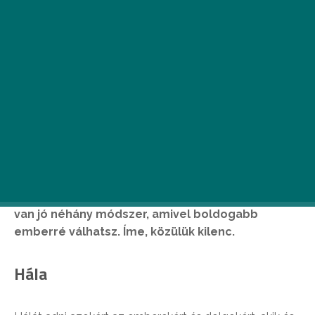
Mi a titka a pozitív gondolkodásnak? A TIME
szerint sok múlik az örökölt géneken, de azért
van jó néhány módszer, amivel boldogabb
emberré válhatsz. Íme, közülük kilenc.
Hála