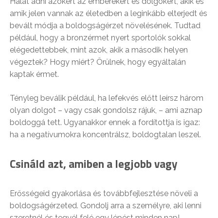
Hálát adni azokért az emberekért és dolgokért, akik és
amik jelen vannak az életedben a leginkább elterjedt és
bevált módja a boldogságérzet növelésének. Tudtad
például, hogy a bronzérmet nyert sportolók sokkal
elégedettebbek, mint azok, akik a második helyen
végeztek? Hogy miért? Örülnek, hogy egyáltalán
kaptak érmet.
Tényleg beválik például, ha lefekvés előtt leírsz három
olyan dolgot – vagy csak gondolsz rájuk, – ami aznap
boldoggá tett. Ugyanakkor ennek a fordítottja is igaz:
ha a negatívumokra koncentrálsz, boldogtalan leszel.
Csináld azt, amiben a legjobb vagy
Erősségeid gyakorlása és továbbfejlesztése növeli a
boldogságérzeted. Gondolj arra a személyre, aki lenni
szeretnél és tegyél felé egy lépést minden nap!