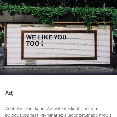
Adj
Adni jobb, mint kapni. Az önkénteskedés például
boldogabbá tesz, így tehát ez a legönzetlenebb módja