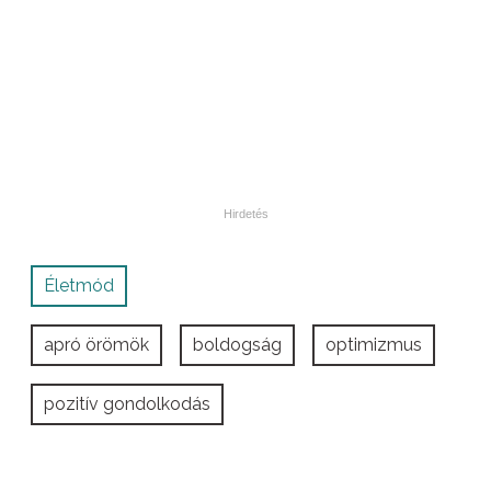
Életmód
apró örömök
boldogság
optimizmus
pozitív gondolkodás