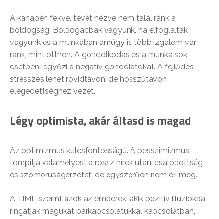
A kanapén fekve, tévét nézve nem talál ránk a
boldogság. Boldogabbak vagyunk, ha elfoglaltak
vagyunk és a munkában amúgy is több izgalom vár
ránk, mint otthon. A gondolkodás és a munka sok
esetben legyőzi a negatív gondolatokat. A fejlődés
stresszes lehet rövidtávon, de hosszútávon
elégedettséghez vezet.
Légy optimista, akár áltasd is magad
Az optimizmus kulcsfontosságú. A pesszimizmus
tompítja valamelyest a rossz hírek utáni csalódottság-
és szomorúságérzetet, de egyszerűen nem éri meg.
A TIME szerint azok az emberek, akik pozitív illúziókba
ringatják magukat párkapcsolatukkal kapcsolatban,