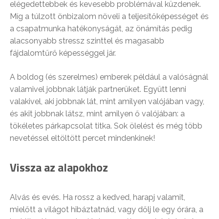
elégedettebbek és kevesebb problémával küzdenek.
Míg a túlzott önbizalom növeli a teljesítőképességet és
a csapatmunka hatékonyságát, az önámítás pedig
alacsonyabb stressz szinttel és magasabb
fájdalomtűrő képességgel jár.
A boldog (és szerelmes) emberek például a valóságnál
valamivel jobbnak látják partnerüket. Együtt lenni
valakivel, aki jobbnak lát, mint amilyen valójában vagy,
és akit jobbnak látsz, mint amilyen ő valójában: a
tökéletes párkapcsolat titka. Sok ölelést és még több
nevetéssel eltöltött percet mindenkinek!
Vissza az alapokhoz
Alvás és evés. Ha rossz a kedved, harapj valamit,
mielőtt a világot hibáztatnád, vagy dőlj le egy órára, a