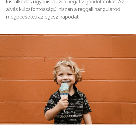
lustálkodás ugyanis elűzi a negatív gondolatokat. Az
alvás kulcsfontosságú, hiszen a reggeli hangulatod
megpecsételi az egész napodat.