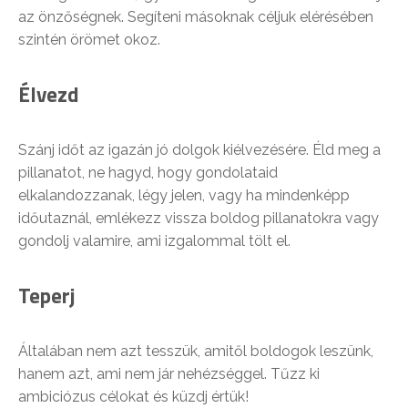
az önzőségnek. Segíteni másoknak céljuk elérésében
szintén örömet okoz.
Élvezd
Szánj időt az igazán jó dolgok kiélvezésére. Éld meg a
pillanatot, ne hagyd, hogy gondolataid
elkalandozzanak, légy jelen, vagy ha mindenképp
időutaznál, emlékezz vissza boldog pillanatokra vagy
gondolj valamire, ami izgalommal tölt el.
Teperj
Általában nem azt tesszük, amitől boldogok leszünk,
hanem azt, ami nem jár nehézséggel. Tűzz ki
ambiciózus célokat és küzdj értük!