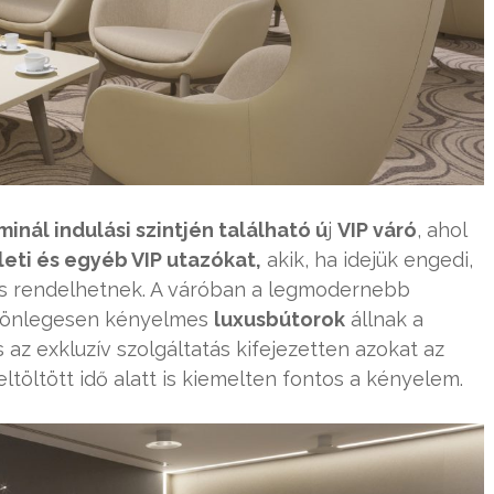
inál indulási szintjén található ú
j
VIP váró
, ahol
zleti és egyéb VIP utazókat,
akik, ha idejük engedi,
 is rendelhetnek. A váróban a legmodernebb
különlegesen kényelmes
luxusbútorok
állnak a
az exkluzív szolgáltatás kifejezetten azokat az
ltöltött idő alatt is kiemelten fontos a kényelem.