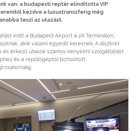
rünk van: a budapesti reptér elindította VIP
óteremtől kezdve a luxustranszferig még
nabbá teszi az utazást.
atást indít a Budapest Airport a 2A Terminálon,
soknak, akik valami egyedit keresnek. A diszkrét
ló és érkező utasok számos kényelmi szolgáltatást
éphez és a repülőgéptől biztosított
i csatornáig.