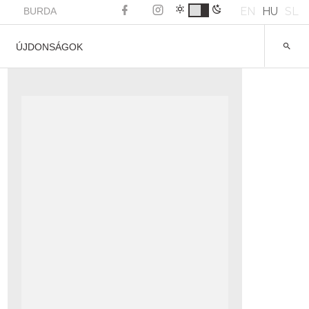
EN
HU
SL
BURDA
ÚJDONSÁGOK