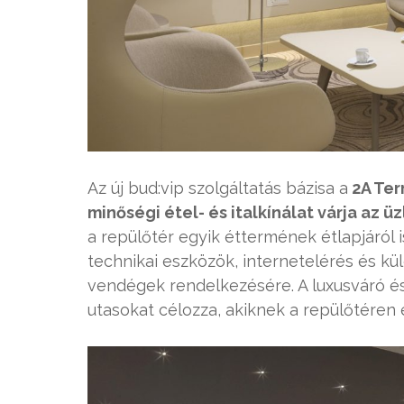
Az új bud:vip szolgáltatás bázisa a
2A Term
minőségi étel- és italkínálat várja az ü
a repülőtér egyik éttermének étlapjáról
technikai eszközök, internetelérés és 
vendégek rendelkezésére. A luxusváró és 
utasokat célozza, akiknek a repülőtéren e