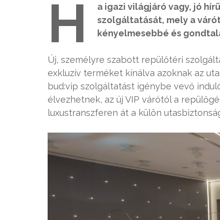
H
a igazi világjáró vagy, jó hí
szolgáltatását, mely a vár
kényelmesebbé és gondtala
Új, személyre szabott repülőtéri szolgált
exkluzív terméket kínálva azoknak az uta
bud:vip szolgáltatást igénybe vevő indu
élvezhetnek, az új VIP várótól a repülőg
luxustranszferen át a külön utasbiztonság