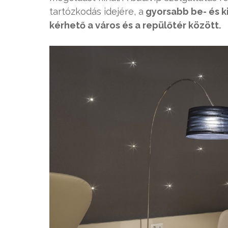
tartózkodás idejére, a
gyorsabb be- és kis
kérhető a város és a repülőtér között.