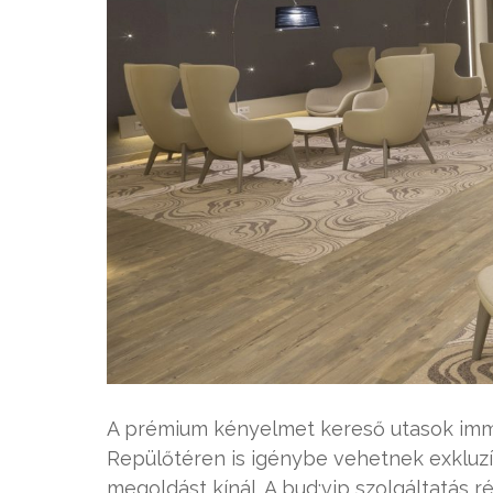
A prémium kényelmet kereső utasok imm
Repülőtéren is igénybe vehetnek exkluzí
megoldást kínál. A bud:vip szolgáltatás ré