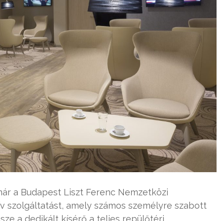
ár a Budapest Liszt Ferenc Nemzetközi
v szolgáltatást, amely számos személyre szabott
sze a dedikált kísérő a teljes repülőtéri